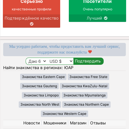
Серьёзно
Посетители
качественные профили
Очень популярно
Подтверждённое качество
Лучший
Мы усердно работаем, чтобы предоставить вам лучший сервис,
поддержите нас пожалуйста
Найти знакомства в регионах: ЮАР
Знакомства Eastern Cape
Знакомства Free State
Знакомства Gauteng
Знакомства KwaZulu-Natal
Знакомства Limpopo
Знакомства Mpumalanga
Знакомства North West
Знакомства Northern Cape
Знакомства Western Cape
Новости
|
Мошенники
|
Магазин
|
Отзывы