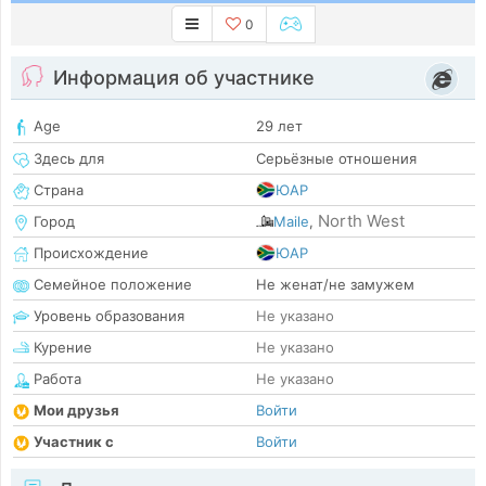
0
Информация об участнике
Age
29 лет
Здесь для
Серьёзные отношения
Страна
ЮАР
North West
Город
Maile
,
Происхождение
ЮАР
Семейное положение
Не женат/не замужем
Уровень образования
Не указано
Курение
Не указано
Работа
Не указано
Мои друзья
Войти
Участник с
Войти