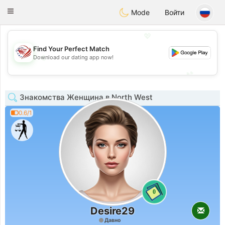
States
Dating
Toggle
Mode
Войти
navigation
💖
Find Your Perfect Match
💖
Download our dating app now!
💕
💕
Знакомства Женщина в North West
0.6/1
0
Desire29
Давно