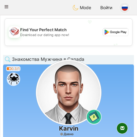
States
Dating
Toggle
Mode
Войти
navigation
💖
Find Your Perfect Match
💖
Download our dating app now!
💕
💕
Знакомства Мужчина в Canada
0.3/1
0
Karvin
Давно