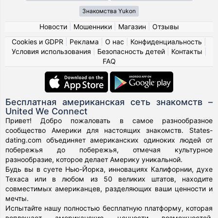
Знакомства Yukon
Новости
|
Мошенники
|
Магазин
|
Отзывы
Cookies и GDPR
|
Реклама
|
О нас
|
Конфиденциальность
|
Условия использования
|
Безопасность детей
|
Контакты
|
FAQ
Бесплатная американская сеть знакомств –
United We Connect
Привет! Добро пожаловать в самое разнообразное
сообщество Америки для настоящих знакомств. States-
dating.com объединяет американских одиноких людей от
побережья до побережья, отмечая культурное
разнообразие, которое делает Америку уникальной.
Будь вы в суете Нью-Йорка, инновациях Калифорнии, духе
Техаса или в любом из 50 великих штатов, находите
совместимых американцев, разделяющих ваши ценности и
мечты.
Испытайте нашу полностью бесплатную платформу, которая
воплощает американские ценности возможностей,