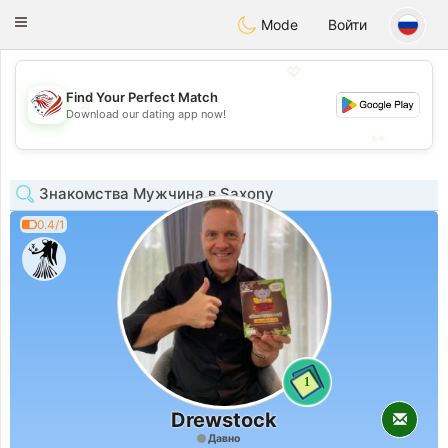
States
Dating
Toggle
Mode
Войти
navigation
💖
Find Your Perfect Match
💖
Download our dating app now!
💕
💕
Знакомства Мужчина в Saxony
0.4/1
1
Drewstock
Давно