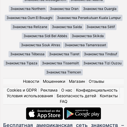
Знакомства Northern
Знакомства Oran
Знакомства Ouargla
Знакомства Oum El Bouaghi
Знакомства Persekutuan Kuala Lumpur
Знакомства Relizane
Знакомства Saida
Знакомства Sétif
Знакомства Sidi Bel Abbès
Знакомства Skikda
Знакомства Souk Ahras
Знакомства Tamanrasset
Знакомства Tébessa
Знакомства Tiaret
Знакомства Tindouf
Знакомства Tipaza
Знакомства Tissemsilt
Знакомства Tizi Ouzou
Знакомства Tlemcen
Новости
|
Мошенники
|
Магазин
|
Отзывы
Cookies и GDPR
|
Реклама
|
О нас
|
Конфиденциальность
|
Условия использования
|
Безопасность детей
|
Контакты
|
FAQ
Бесплатная американская сеть знакомств –