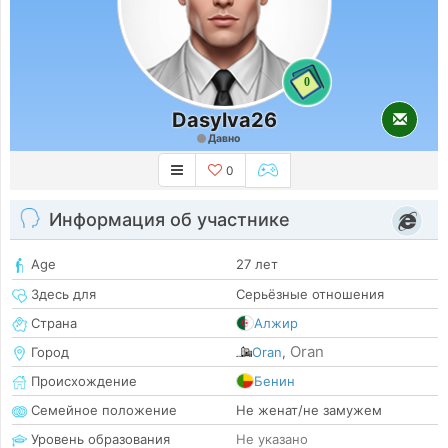
0
Dasylva26
Давно
0
Информация об участнике
Age
27 лет
Здесь для
Серьёзные отношения
Страна
Алжир
Oran
Город
Oran
,
Происхождение
Бенин
Семейное положение
Не женат/не замужем
Уровень образования
Не указано