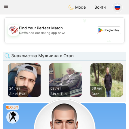
States
Dating
Toggle
Mode
Войти
navigation
💖
Find Your Perfect Match
💖
Download our dating app now!
💕
💕
Знакомства Мужчина в Oran
24 лет
62 лет
38 лет
Ain el Bya
’Aïn el Turk
Oran
0.6/1