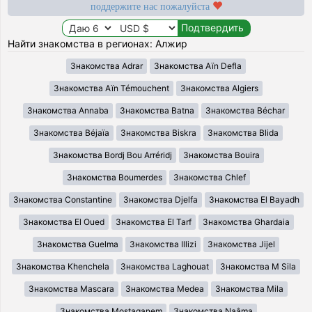
поддержите нас пожалуйста
Найти знакомства в регионах: Алжир
Знакомства Adrar
Знакомства Aïn Defla
Знакомства Aïn Témouchent
Знакомства Algiers
Знакомства Annaba
Знакомства Batna
Знакомства Béchar
Знакомства Béjaïa
Знакомства Biskra
Знакомства Blida
Знакомства Bordj Bou Arréridj
Знакомства Bouira
Знакомства Boumerdes
Знакомства Chlef
Знакомства Constantine
Знакомства Djelfa
Знакомства El Bayadh
Знакомства El Oued
Знакомства El Tarf
Знакомства Ghardaia
Знакомства Guelma
Знакомства Illizi
Знакомства Jijel
Знакомства Khenchela
Знакомства Laghouat
Знакомства M Sila
Знакомства Mascara
Знакомства Medea
Знакомства Mila
Знакомства Mostaganem
Знакомства Naâma