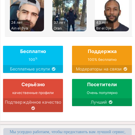
24 лет
37 лет
43 лет
Ain el Bya
Oran
Bir el Djir
Бесплатно
Поддержка
%
100
100% бесплатно
Бесплатные услуги
Модераторы на связи
Серьёзно
Посетители
качественные профили
Очень популярно
Подтверждённое качество
Лучший
Мы усердно работаем, чтобы предоставить вам лучший сервис,