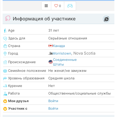
0
Информация об участнике
Age
31 лет
Здесь для
Серьёзные отношения
Страна
Канада
Nova Scotia
Город
Morristown
,
Соединенные
Происхождение
Штаты
Семейное положение
Не женат/не замужем
Уровень образования
Средняя школа
Курение
Нет
Работа
Общественные/социальные службы
Мои друзья
Войти
Участник с
Войти