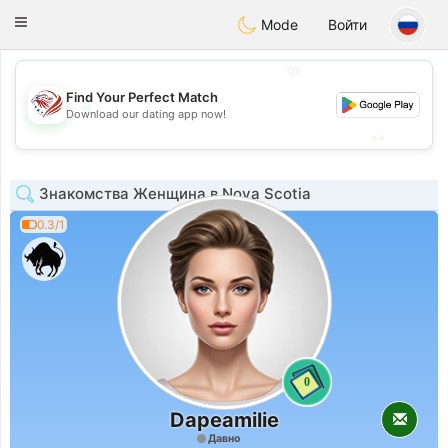
States
Dating
Toggle
Mode
Войти
navigation
💖
Find Your Perfect Match
💖
Download our dating app now!
💕
💕
Знакомства Женщина в Nova Scotia
0.3/1
0
Dapeamilie
Давно