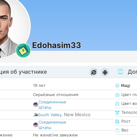
Edohasim33
0
ия об участнике
Доп
19 лет
Ищу
Серьёзные отношения
Цвет гл
Соединенные
Цвет в
Штаты
Телосл
New Mexico
South Valley
,
Рост
Соединенные
е
Штаты
Вес
жение
Не женат/не замужем