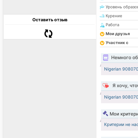
Уровень образо
Курение
Оставить отзыв
Работа
Мои друзья
Участник с
Немного об
Nigerian 9080
Я хочу, чт
Nigerian 9080
Мои критер
Критерии не на