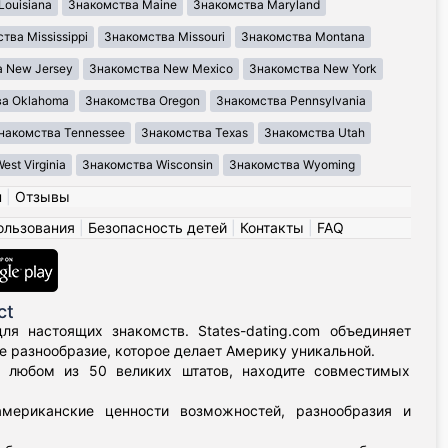
Louisiana
Знакомства Maine
Знакомства Maryland
тва Mississippi
Знакомства Missouri
Знакомства Montana
 New Jersey
Знакомства New Mexico
Знакомства New York
ва Oklahoma
Знакомства Oregon
Знакомства Pennsylvania
накомства Tennessee
Знакомства Texas
Знакомства Utah
st Virginia
Знакомства Wisconsin
Знакомства Wyoming
н
|
Отзывы
ользования
|
Безопасность детей
|
Контакты
|
FAQ
ct
я настоящих знакомств. States-dating.com объединяет
 разнообразие, которое делает Америку уникальной.
в любом из 50 великих штатов, находите совместимых
мериканские ценности возможностей, разнообразия и