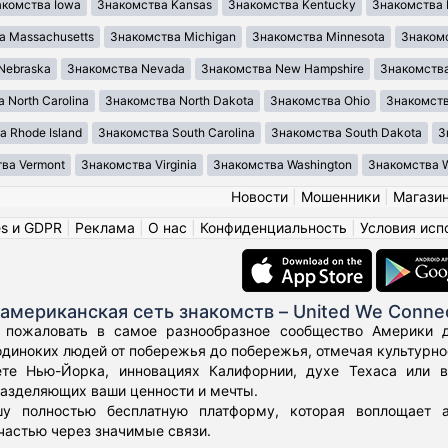
акомства Iowa
Знакомства Kansas
Знакомства Kentucky
Знакомства 
а Massachusetts
Знакомства Michigan
Знакомства Minnesota
Знакомс
Nebraska
Знакомства Nevada
Знакомства New Hampshire
Знакомства
 North Carolina
Знакомства North Dakota
Знакомства Ohio
Знакомст
 Rhode Island
Знакомства South Carolina
Знакомства South Dakota
З
ва Vermont
Знакомства Virginia
Знакомства Washington
Знакомства We
Новости
|
Мошенники
|
Магази
es и GDPR
|
Реклама
|
О нас
|
Конфиденциальность
|
Условия исп
американская сеть знакомств – United We Conne
 пожаловать в самое разнообразное сообщество Америки дл
диноких людей от побережья до побережья, отмечая культурное
те Нью-Йорка, инновациях Калифорнии, духе Техаса или 
азделяющих ваши ценности и мечты.
у полностью бесплатную платформу, которая воплощает а
частью через значимые связи.