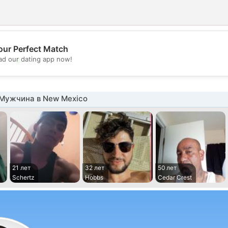
our Perfect Match
💖
d our dating app now!
💕
Мужчина в New Mexico
21 лет
32 лет
50 лет
Schertz
Hobbs
Cedar Crest