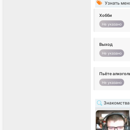
Узнать мен
Хобби
Не указано
Выход
Не указано
Пьёте алкогол
Не указано
Знакомства