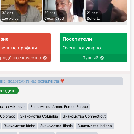
32 лет
50 лет
21 лет
Lee Acres
Cedar Crest
Schertz
зно
Посетители
твенные профили
Очень популярно
ерждённое качество
Лучший
вис, поддержите нас пожалуйста
ства Arkansas
Знакомства Armed Forces Europe
Colorado
Знакомства Columbia
Знакомства Connecticut
Знакомства Idaho
Знакомства Illinois
Знакомства Indiana