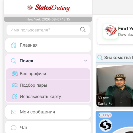
States
Dating
New York 2026-08-07 13:15
Find Y
Downloa
Главная
Знакомства 
Поиск
Все профили
Подбор пары
Использовать карту
69 лет
Santa Fe
Мои сообщения
0.1/1
Чат