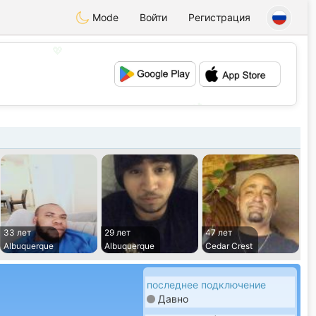
Mode
Войти
Регистрация
💖
💕
33 лет
29 лет
47 лет
Albuquerque
Albuquerque
Cedar Crest
последнее подключение
Давно