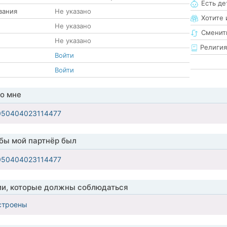
Есть де
вания
Не указано
Хотите 
Не указано
Сменит
Не указано
Религия
Войти
Войти
о мне
7050404023114477
обы мой партнёр был
7050404023114477
ии, которые должны соблюдаться
строены