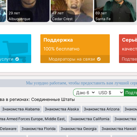
29 лет
47 лет
69 лет
Albuquerque
Cedar Crest
Santa Fe
Поддержка
Серьё
100% бесплатно
качес
услуги
Модераторы на связи
Подтв
Мы усердно работаем, чтобы предоставить вам лучший сер
ва в регионах: Соединенные Штаты
Знакомства Alabama
Знакомства Alaska
Знакомства Arizona
Знаком
ва Armed Forces Europe, Middle East,
Знакомства California
Знакомства 
 Delaware
Знакомства Florida
Знакомства Georgia
Знакомства Hawaii