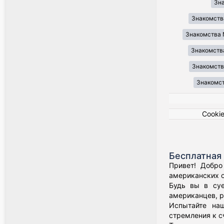
Зн
Знакомств
Знакомства 
Знакомства
Знакомства
Знакомст
Cooki
Бесплатная 
Привет! Добро
американских о
Будь вы в суе
американцев, р
Испытайте наш
стремления к с