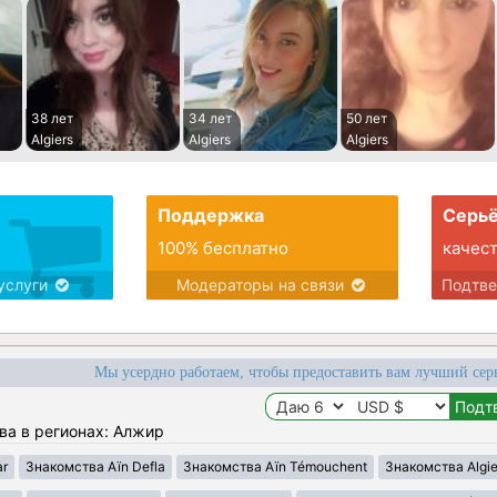
38 лет
34 лет
50 лет
Algiers
Algiers
Algiers
Поддержка
Серьё
100% бесплатно
качес
услуги
Модераторы на связи
Подтв
Мы усердно работаем, чтобы предоставить вам лучший сер
ва в регионах: Алжир
ar
Знакомства Aïn Defla
Знакомства Aïn Témouchent
Знакомства Algie