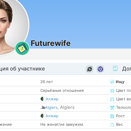
Futurewife
2
ия об участнике
Доп
26 лет
Ищу
Серьёзные отношения
Цвет гл
Алжир
Цвет в
Algiers
Algiers
,
Телосл
е
Алжир
Рост
жение
Не женат/не замужем
Вес