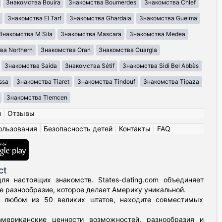
Знакомства Bouira
Знакомства Boumerdes
Знакомства Chlef
Знакомства El Tarf
Знакомства Ghardaia
Знакомства Guelma
Знакомства M Sila
Знакомства Mascara
Знакомства Medea
ва Northern
Знакомства Oran
Знакомства Ouargla
Знакомства Saida
Знакомства Sétif
Знакомства Sidi Bel Abbès
ssa
Знакомства Tiaret
Знакомства Tindouf
Знакомства Tipaza
Знакомства Tlemcen
н
|
Отзывы
ользования
|
Безопасность детей
|
Контакты
|
FAQ
ct
я настоящих знакомств. States-dating.com объединяет
 разнообразие, которое делает Америку уникальной.
в любом из 50 великих штатов, находите совместимых
мериканские ценности возможностей, разнообразия и