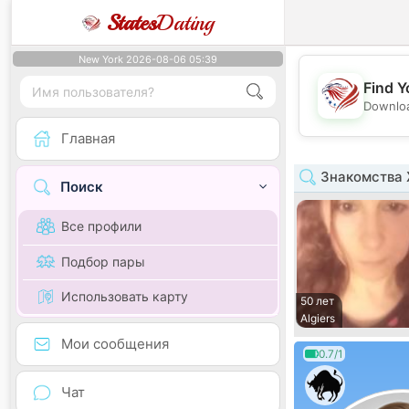
States
Dating
New York 2026-08-06 05:39
Find Y
Downloa
Главная
Знакомства 
Поиск
Все профили
Подбор пары
Использовать карту
50 лет
Algiers
Мои сообщения
0.7/1
Чат