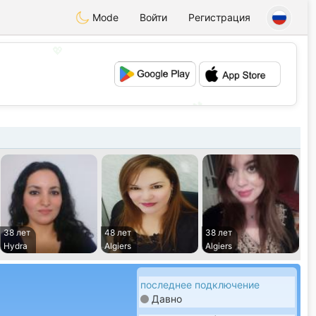
Mode
Войти
Регистрация
💖
💕
38 лет
48 лет
38 лет
Hydra
Algiers
Algiers
последнее подключение
Давно