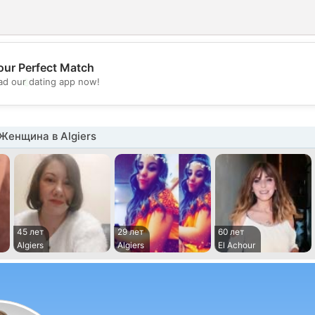
our Perfect Match
💖
d our dating app now!
💕
Женщина в Algiers
45 лет
29 лет
60 лет
Algiers
Algiers
El Achour