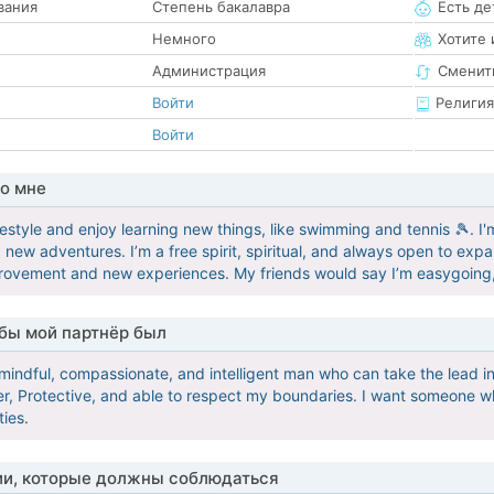
вания
Степень бакалавра
Есть де
Немного
Хотите 
Администрация
Сменит
Войти
Религия
Войти
о мне
lifestyle and enjoy learning new things, like swimming and tennis 🎾. 
 new adventures. I’m a free spirit, spiritual, and always open to exp
rovement and new experiences. My friends would say I’m easygoing,
обы мой партнёр был
 mindful, compassionate, and intelligent man who can take the lead in
der, Protective, and able to respect my boundaries. I want someone
ties.
ии, которые должны соблюдаться