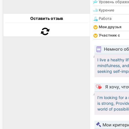
Уровень образо
Курение
Оставить отзыв
Работа
Мои друзья
Участник с
Немного об
I live a healthy 
mindfulness, and
seeking self-imp
Я хочу, чт
I’m looking for a
is strong, Provi
world of possibili
Мои критер