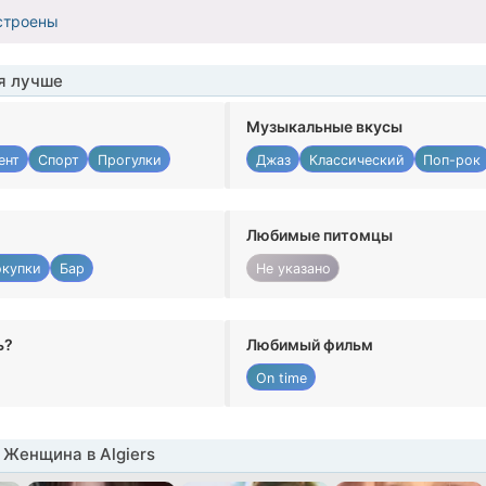
строены
я лучше
Музыкальные вкусы
ент
Спорт
Прогулки
Джаз
Классический
Поп-рок
Любимые питомцы
купки
Бар
Не указано
ь?
Любимый фильм
On time
Женщина в Algiers