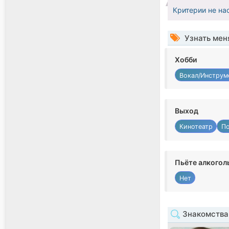
Критерии не на
Узнать мен
Хобби
Вокал/Инструм
Выход
Кинотеатр
По
Пьёте алкогол
Нет
Знакомства 