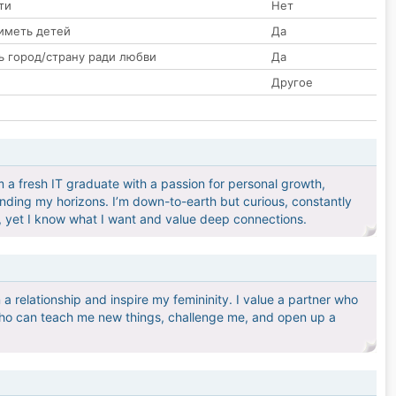
ти
Нет
иметь детей
Да
ь город/страну ради любви
Да
Другое
I'm a fresh IT graduate with a passion for personal growth,
anding my horizons. I’m down-to-earth but curious, constantly
 yet I know what I want and value deep connections.
 a relationship and inspire my femininity. I value a partner who
 who can teach me new things, challenge me, and open up a