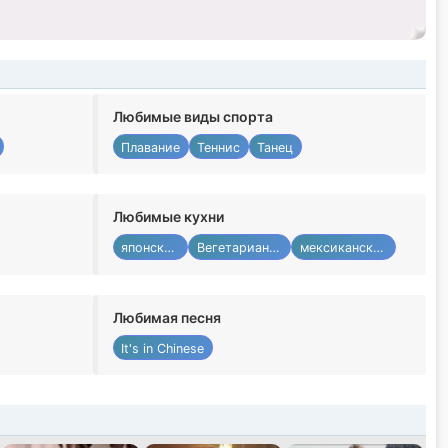
Любимые виды спорта
Плавание
Теннис
Танец
Любимые кухни
японский
Вегетарианец
мексиканский
Любимая песня
It's in Chinese