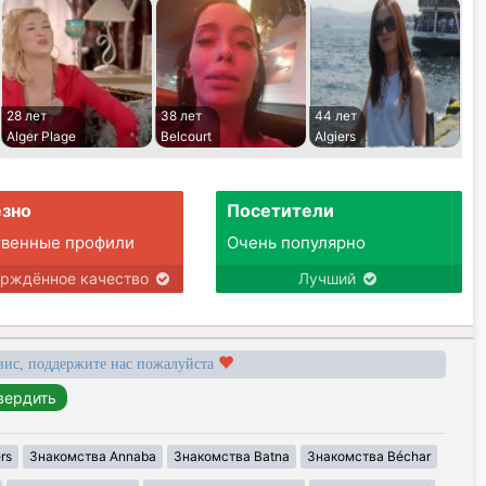
28 лет
38 лет
44 лет
Alger Plage
Belcourt
Algiers
зно
Посетители
твенные профили
Очень популярно
ерждённое качество
Лучший
вис, поддержите нас пожалуйста
rs
Знакомства Annaba
Знакомства Batna
Знакомства Béchar