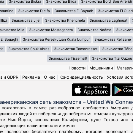
aïa
Знакомства Biskra
Знакомства Blida
Знакомства Bordj Bou Arréridj
tantine
Знакомства Djelfa
Знакомства El Bayadh
Знакомства El Oued
lizi
Знакомства Jijel
Знакомства Khenchela
Знакомства Laghouat
акомства Mila
Знакомства Mostaganem
Знакомства Naâma
Знакомст
El Bouaghi
Знакомства Persekutuan Kuala Lumpur
Знакомства Relizane
da
Знакомства Souk Ahras
Знакомства Tamanrasset
Знакомства Tébe
Знакомства Tissemsilt
Знакомства Tizi Ouzou
Новости
|
Мошенники
|
Магази
es и GDPR
|
Реклама
|
О нас
|
Конфиденциальность
|
Условия исп
американская сеть знакомств – United We Conne
 пожаловать в самое разнообразное сообщество Америки дл
диноких людей от побережья до побережья, отмечая культурное
те Нью-Йорка, инновациях Калифорнии, духе Техаса или 
азделяющих ваши ценности и мечты.
у полностью бесплатную платформу, которая воплощает а