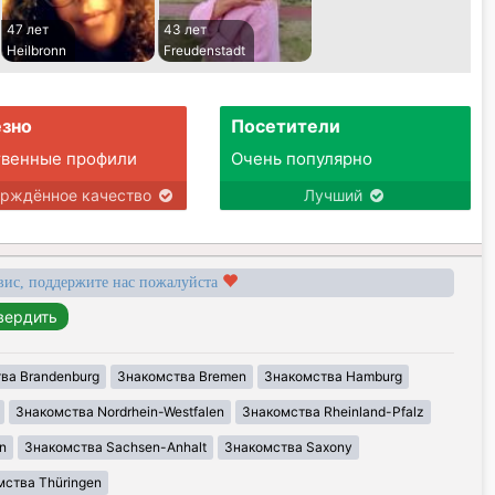
47 лет
43 лет
Heilbronn
Freudenstadt
зно
Посетители
твенные профили
Очень популярно
ерждённое качество
Лучший
вис, поддержите нас пожалуйста
ва Brandenburg
Знакомства Bremen
Знакомства Hamburg
Знакомства Nordrhein-Westfalen
Знакомства Rheinland-Pfalz
n
Знакомства Sachsen-Anhalt
Знакомства Saxony
ства Thüringen