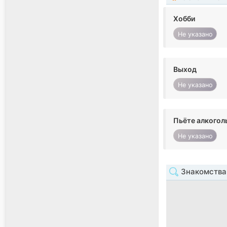
Хобби
Не указано
Выход
Не указано
Пьёте алкогол
Не указано
Знакомства