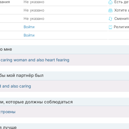
вания
Не указано
Есть де
Не указано
Хотите 
Не указано
Сменит
Войти
Религия
Войти
о мне
 caring woman and also heart fearing
обы мой партнёр был
d and also caring
ии, которые должны соблюдаться
строены
я лучше