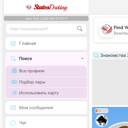
States
Dating
New York 2026-08-07 00:11
Find Y
Downloa
Главная
Знакомства 
Поиск
Все профили
Подбор пары
Использовать карту
Мои сообщения
0.3/1
Чат