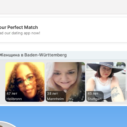
our Perfect Match
💖
d our dating app now!
💕
Женщина в Baden-Württemberg
47 лет
38 лет
45 лет
Heilbronn
Mannheim
Stuttgart