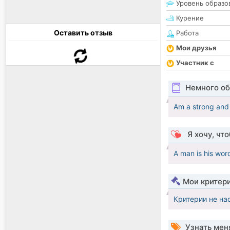
Уровень образо
Курение
Оставить отзыв
Работа
Мои друзья
Участник с
Немного об
Am a strong and
Я хочу, чт
A man is his wor
Мои критер
Критерии не на
Узнать мен