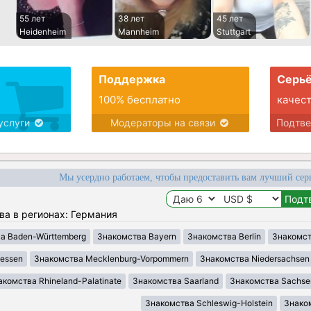
55 лет
38 лет
45 лет
Heidenheim
Mannheim
Stuttgart
Поддержка
Серьё
100% бесплатно
качес
услуги
Модераторы на связи
Подтв
Мы усердно работаем, чтобы предоставить вам лучший сер
ва в регионах: Германия
а Baden-Württemberg
Знакомства Bayern
Знакомства Berlin
Знакомст
essen
Знакомства Mecklenburg-Vorpommern
Знакомства Niedersachsen
акомства Rhineland-Palatinate
Знакомства Saarland
Знакомства Sachse
Знакомства Schleswig-Holstein
Знаком