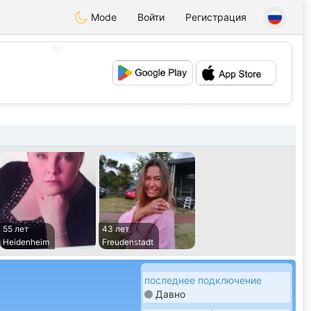
Mode
Войти
Регистрация
💖
💕
55 лет
43 лет
Heidenheim
Freudenstadt
последнее подключение
Давно