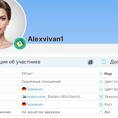
Alexvivan1
0
ия об участнике
Доп
29 лет
Ищу
Серьёзные отношения
Цвет гл
Германия
Цвет в
Baden-Württemb...
Heidenheim
,
Телосл
е
Германия
Рост
жение
Не женат/не замужем
Вес