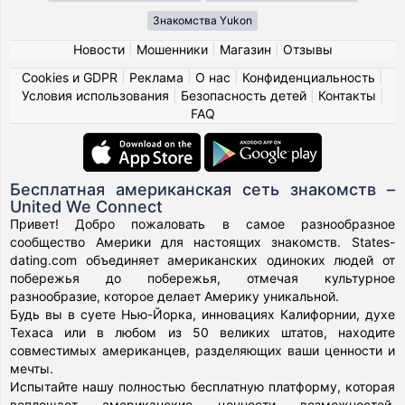
Знакомства Yukon
Новости
|
Мошенники
|
Магазин
|
Отзывы
Cookies и GDPR
|
Реклама
|
О нас
|
Конфиденциальность
|
Условия использования
|
Безопасность детей
|
Контакты
|
FAQ
Бесплатная американская сеть знакомств –
United We Connect
Привет! Добро пожаловать в самое разнообразное
сообщество Америки для настоящих знакомств. States-
dating.com объединяет американских одиноких людей от
побережья до побережья, отмечая культурное
разнообразие, которое делает Америку уникальной.
Будь вы в суете Нью-Йорка, инновациях Калифорнии, духе
Техаса или в любом из 50 великих штатов, находите
совместимых американцев, разделяющих ваши ценности и
мечты.
Испытайте нашу полностью бесплатную платформу, которая
воплощает американские ценности возможностей,