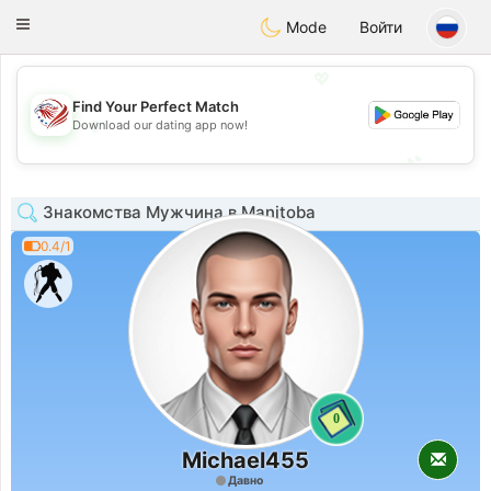
States
Dating
Toggle
Mode
Войти
navigation
💖
Find Your Perfect Match
💖
Download our dating app now!
💕
💕
Знакомства Мужчина в Manitoba
0.4/1
0
Michael455
Давно