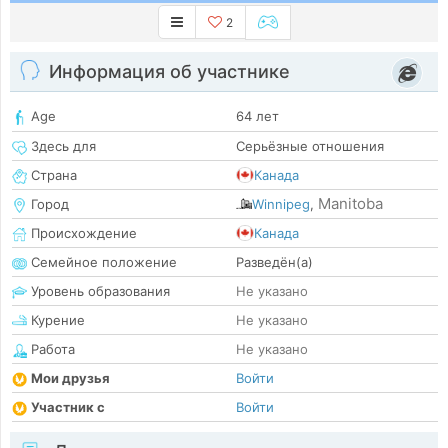
2
Информация об участнике
Age
64 лет
Здесь для
Серьёзные отношения
Страна
Канада
Manitoba
Город
Winnipeg
,
Происхождение
Канада
Семейное положение
Разведён(а)
Уровень образования
Не указано
Курение
Не указано
Работа
Не указано
Мои друзья
Войти
Участник с
Войти