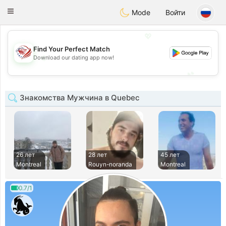
States
Dating
Toggle
Mode
Войти
navigation
💖
Find Your Perfect Match
💖
Download our dating app now!
💕
💕
Знакомства Мужчина в Quebec
26 лет
28 лет
45 лет
Montreal
Rouyn-noranda
Montreal
0.7/1