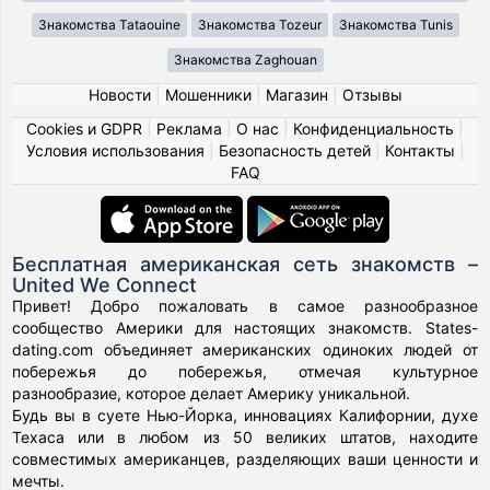
Знакомства Tataouine
Знакомства Tozeur
Знакомства Tunis
Знакомства Zaghouan
Новости
|
Мошенники
|
Магазин
|
Отзывы
Cookies и GDPR
|
Реклама
|
О нас
|
Конфиденциальность
|
Условия использования
|
Безопасность детей
|
Контакты
|
FAQ
Бесплатная американская сеть знакомств –
United We Connect
Привет! Добро пожаловать в самое разнообразное
сообщество Америки для настоящих знакомств. States-
dating.com объединяет американских одиноких людей от
побережья до побережья, отмечая культурное
разнообразие, которое делает Америку уникальной.
Будь вы в суете Нью-Йорка, инновациях Калифорнии, духе
Техаса или в любом из 50 великих штатов, находите
совместимых американцев, разделяющих ваши ценности и
мечты.