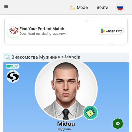
States
Dating
Toggle
Mode
Войти
navigation
💖
Find Your Perfect Match
💖
Download our dating app now!
💕
💕
Знакомства Мужчина в Mahdia
0.7/1
0
Midou
Давно