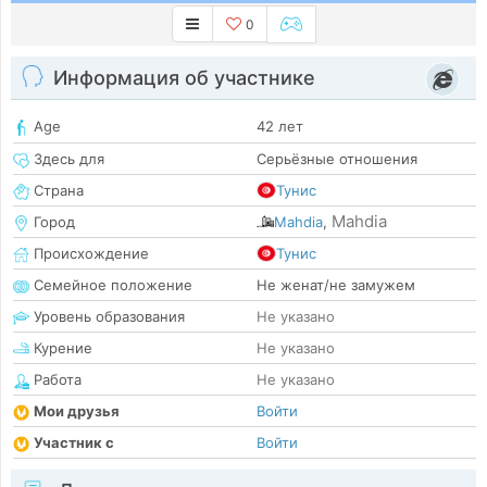
0
Информация об участнике
Age
42 лет
Здесь для
Серьёзные отношения
Страна
Тунис
Mahdia
Город
Mahdia
,
Происхождение
Тунис
Семейное положение
Не женат/не замужем
Уровень образования
Не указано
Курение
Не указано
Работа
Не указано
Мои друзья
Войти
Участник с
Войти