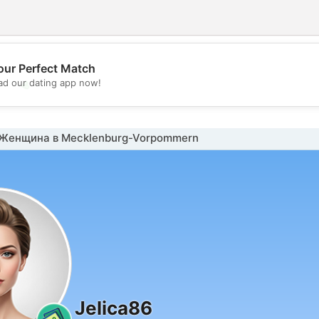
our Perfect Match
💖
d our dating app now!
💕
Женщина в Mecklenburg-Vorpommern
Jelica86