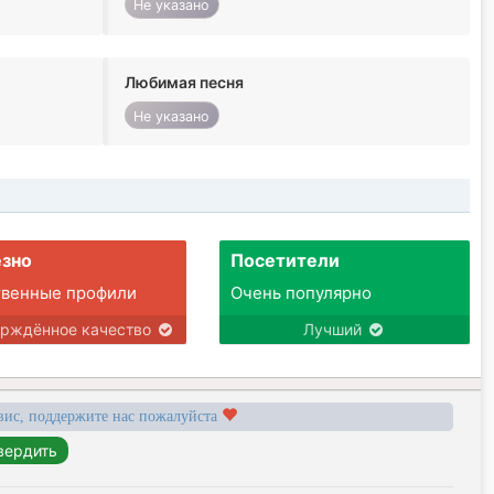
Не указано
Любимая песня
Не указано
зно
Посетители
твенные профили
Очень популярно
ерждённое качество
Лучший
вис, поддержите нас пожалуйста