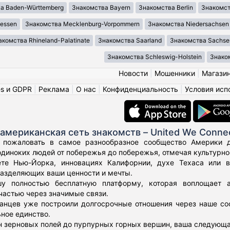
а Baden-Württemberg
Знакомства Bayern
Знакомства Berlin
Знакомст
essen
Знакомства Mecklenburg-Vorpommern
Знакомства Niedersachsen
акомства Rhineland-Palatinate
Знакомства Saarland
Знакомства Sachse
Знакомства Schleswig-Holstein
Знаком
Новости
|
Мошенники
|
Магази
es и GDPR
|
Реклама
|
О нас
|
Конфиденциальность
|
Условия исп
американская сеть знакомств – United We Conne
 пожаловать в самое разнообразное сообщество Америки дл
диноких людей от побережья до побережья, отмечая культурное
те Нью-Йорка, инновациях Калифорнии, духе Техаса или 
азделяющих ваши ценности и мечты.
у полностью бесплатную платформу, которая воплощает а
частью через значимые связи.
нцев уже построили долгосрочные отношения через наше соо
ьное единство.
н зерновых полей до пурпурных горных вершин, ваша следующа