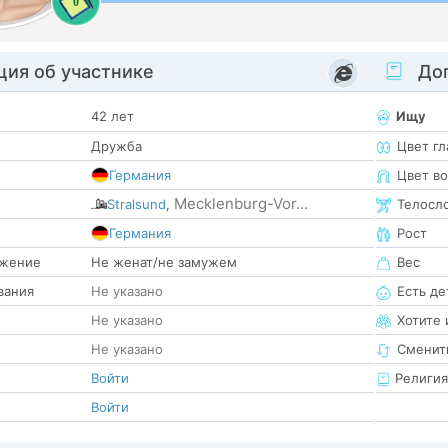
0
ия об участнике
Доп
42 лет
Ищу
Дружба
Цвет гл
Германия
Цвет в
Mecklenburg-Vor...
Stralsund
,
Телосл
е
Германия
Рост
жение
Не женат/не замужем
Вес
вания
Не указано
Есть де
Не указано
Хотите 
Не указано
Сменит
Войти
Религия
Войти