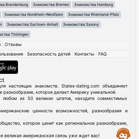
ва Brandenburg
Знакомства Bremen
Знакомства Hamburg
Знакомства Nordrhein-Westfalen
Знакомства Rheinland-Pfalz
n
Знакомства Sachsen-Anhalt
Знакомства Saxony
ства Thüringen
н
|
Отзывы
ользования
|
Безопасность детей
|
Контакты
|
FAQ
ct
я настоящих знакомств. States-dating.com объединяет
 разнообразие, которое делает Америку уникальной.
в любом из 50 великих штатов, находите совместимых
мериканские ценности возможностей, разнообразия и
бщество, которое ценит как региональное разнообразие,
Assistance
я великая американская связь уже ждет вас!