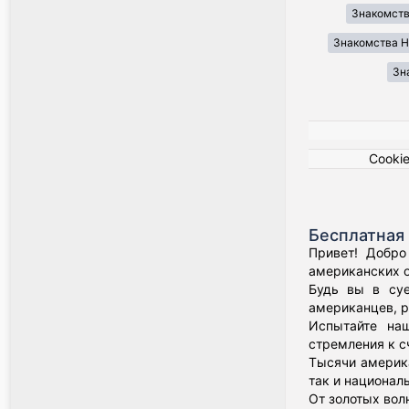
Знакомств
Знакомства H
Зн
Cooki
Бесплатная 
Привет! Добро
американских о
Будь вы в суе
американцев, р
Испытайте наш
стремления к с
Тысячи америка
так и национал
От золотых вол