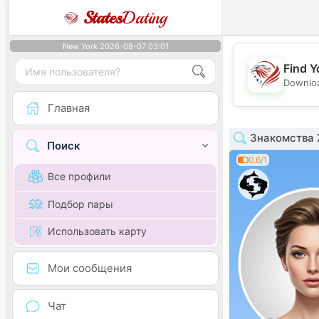
States
Dating
New York 2026-08-07 03:01
Find Y
Downloa
Главная
Знакомства 
Поиск
0.6/1
Все профили
Подбор пары
Использовать карту
Мои сообщения
Чат