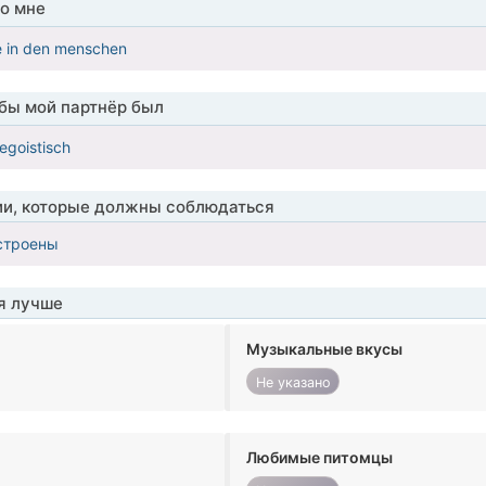
о мне
e in den menschen
обы мой партнёр был
 egoistisch
ии, которые должны соблюдаться
строены
я лучше
Музыкальные вкусы
Не указано
Любимые питомцы