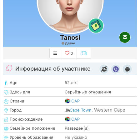
0
Tanosi
Давно
0
Информация об участнике
Age
52 лет
Здесь для
Серьёзные отношения
Страна
ЮАР
Western Cape
Город
Cape Town
,
Происхождение
ЮАР
Семейное положение
Разведён(а)
Уровень образования
Не указано