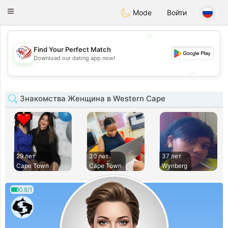
States
Dating
Toggle
Mode
Войти
navigation
💖
Find Your Perfect Match
💖
Download our dating app now!
💕
💕
Знакомства Женщина в Western Cape
29 лет
30 лет
37 лет
Cape Town
Cape Town
Wynberg
0.8/1