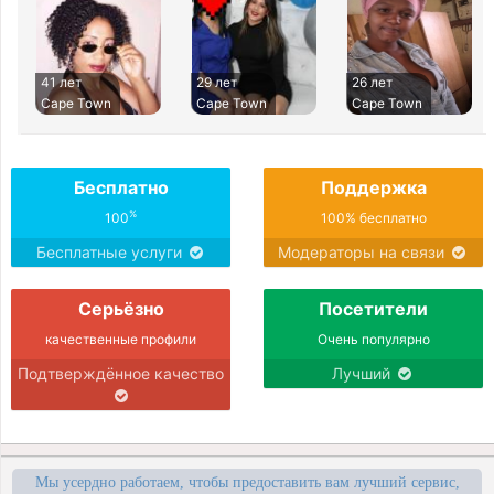
41 лет
29 лет
26 лет
Cape Town
Cape Town
Cape Town
Бесплатно
Поддержка
%
100
100% бесплатно
Бесплатные услуги
Модераторы на связи
Серьёзно
Посетители
качественные профили
Очень популярно
Подтверждённое качество
Лучший
Мы усердно работаем, чтобы предоставить вам лучший сервис,