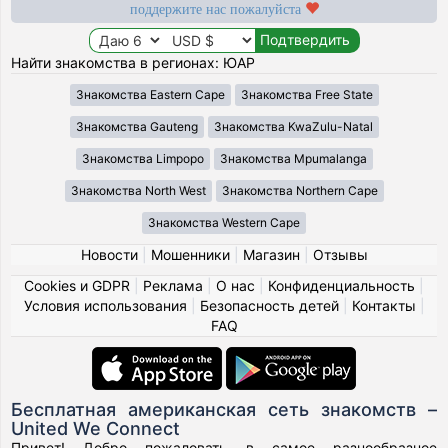
поддержите нас пожалуйста
Найти знакомства в регионах: ЮАР
Знакомства Eastern Cape
Знакомства Free State
Знакомства Gauteng
Знакомства KwaZulu-Natal
Знакомства Limpopo
Знакомства Mpumalanga
Знакомства North West
Знакомства Northern Cape
Знакомства Western Cape
Новости
|
Мошенники
|
Магазин
|
Отзывы
Cookies и GDPR
|
Реклама
|
О нас
|
Конфиденциальность
|
Условия использования
|
Безопасность детей
|
Контакты
|
FAQ
Бесплатная американская сеть знакомств –
United We Connect
Привет! Добро пожаловать в самое разнообразное