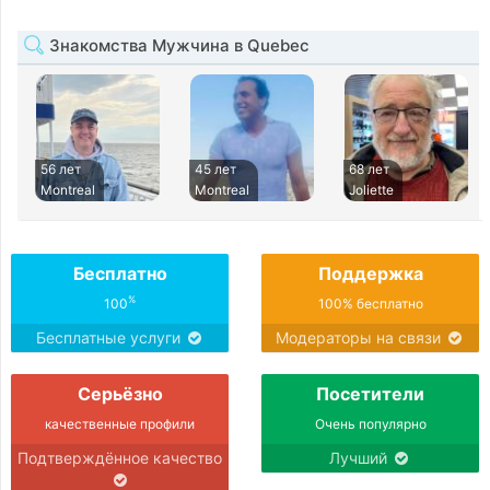
Знакомства Мужчина в Quebec
56 лет
45 лет
68 лет
Montreal
Montreal
Joliette
Бесплатно
Поддержка
%
100
100% бесплатно
Бесплатные услуги
Модераторы на связи
Серьёзно
Посетители
качественные профили
Очень популярно
Подтверждённое качество
Лучший