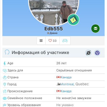
1
Edb555
Давно
33
Информация об участнике
Age
26 лет
Здесь для
Серьёзные отношения
Страна
Канада
Quebec
Город
Montreal
,
Происхождение
Канада
Семейное положение
Не женат/не замужем
Уровень образования
Не указано