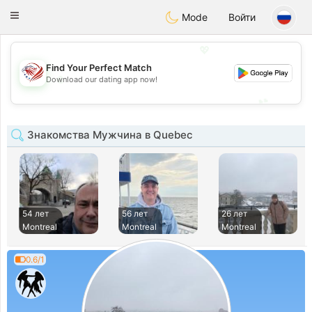
States
Dating
Toggle
Mode
Войти
navigation
💖
Find Your Perfect Match
💖
Download our dating app now!
💕
💕
Знакомства Мужчина в Quebec
54 лет
56 лет
26 лет
Montreal
Montreal
Montreal
0.6/1