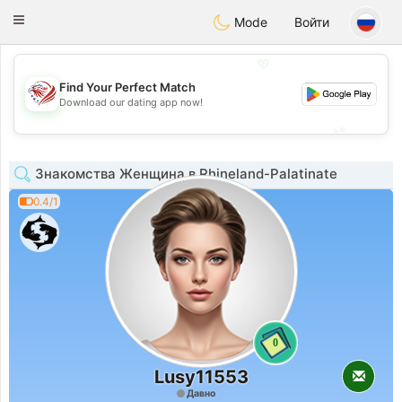
States
Dating
Toggle
Mode
Войти
navigation
💖
Find Your Perfect Match
💖
Download our dating app now!
💕
💕
Знакомства Женщина в Rhineland-Palatinate
0.4/1
0
Lusy11553
Давно