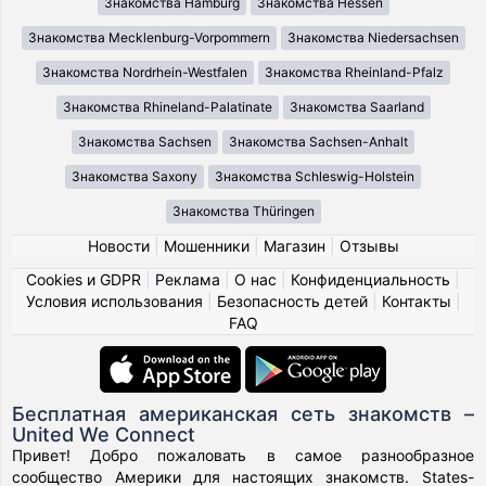
Знакомства Hamburg
Знакомства Hessen
Знакомства Mecklenburg-Vorpommern
Знакомства Niedersachsen
Знакомства Nordrhein-Westfalen
Знакомства Rheinland-Pfalz
Знакомства Rhineland-Palatinate
Знакомства Saarland
Знакомства Sachsen
Знакомства Sachsen-Anhalt
Знакомства Saxony
Знакомства Schleswig-Holstein
Знакомства Thüringen
Новости
|
Мошенники
|
Магазин
|
Отзывы
Cookies и GDPR
|
Реклама
|
О нас
|
Конфиденциальность
|
Условия использования
|
Безопасность детей
|
Контакты
|
FAQ
Бесплатная американская сеть знакомств –
United We Connect
Привет! Добро пожаловать в самое разнообразное
сообщество Америки для настоящих знакомств. States-