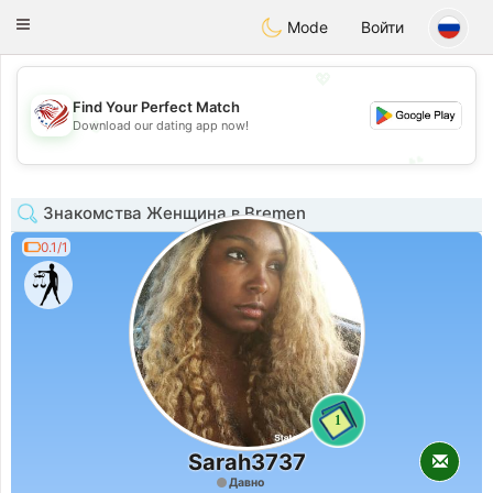
States
Dating
Toggle
Mode
Войти
navigation
💖
Find Your Perfect Match
💖
Download our dating app now!
💕
💕
Знакомства Женщина в Bremen
0.1/1
1
Sarah3737
Давно