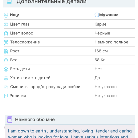
Дополнительные детали
Ищу
Мужчина
Цвет глаз
Карие
Цвет волос
Чёрные
Телосложение
Немного полное
Рост
168 см
Вес
68 Кг
Есть дети
Нет
Хотите иметь детей
Да
Сменить город/страну ради любви
Не указано
Религия
Не указано
Немного обо мне
I am down to earth , understanding, loving, tender and caring
woman who is looking for love. I have serious intentions and