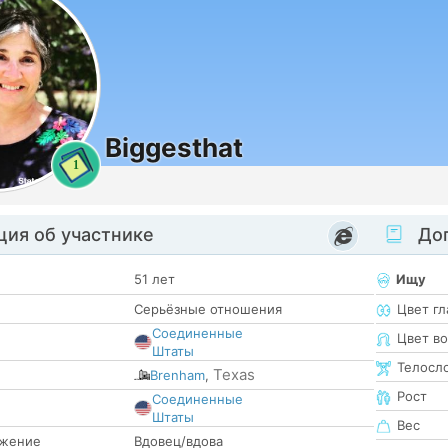
Biggesthat
1
ия об участнике
Доп
51 лет
Ищу
Серьёзные отношения
Цвет гл
Соединенные
Цвет в
Штаты
Телосл
Texas
Brenham
,
Рост
Соединенные
е
Штаты
Вес
жение
Вдовец/вдова