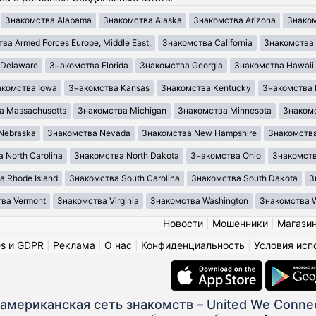
Знакомства Alabama
Знакомства Alaska
Знакомства Arizona
Знаком
ва Armed Forces Europe, Middle East,
Знакомства California
Знакомства 
 Delaware
Знакомства Florida
Знакомства Georgia
Знакомства Hawaii
акомства Iowa
Знакомства Kansas
Знакомства Kentucky
Знакомства 
а Massachusetts
Знакомства Michigan
Знакомства Minnesota
Знакомс
Nebraska
Знакомства Nevada
Знакомства New Hampshire
Знакомства
 North Carolina
Знакомства North Dakota
Знакомства Ohio
Знакомст
 Rhode Island
Знакомства South Carolina
Знакомства South Dakota
З
ва Vermont
Знакомства Virginia
Знакомства Washington
Знакомства We
Новости
|
Мошенники
|
Магази
es и GDPR
|
Реклама
|
О нас
|
Конфиденциальность
|
Условия исп
американская сеть знакомств – United We Conne