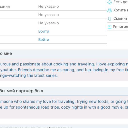
Есть де
вания
Не указано
Хотите 
Не указано
Сменит
Не указано
Религия
Войти
Войти
о мне
urous and passionate about cooking and traveling. I love exploring 
outube. Friends describe me as caring, and fun-loving.In my free tim
inge-watching the latest series.
обы мой партнёр был
someone who shares my love for traveling, trying new foods, or going
u’re up for spontaneous road trips, cozy nights in with a good movie,