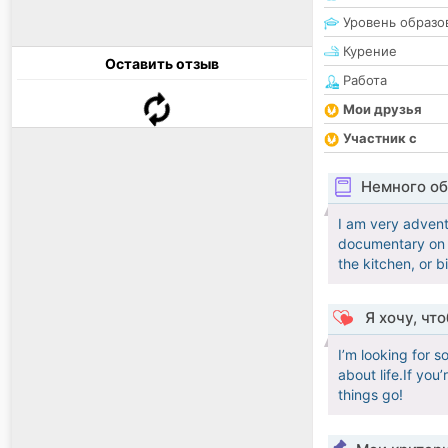
Уровень образо
Курение
Оставить отзыв
Работа
Мои друзья
Участник с
Немного об
I am very advent
documentary on y
the kitchen, or b
Я хочу, чт
I’m looking for 
about life.If yo
things go!