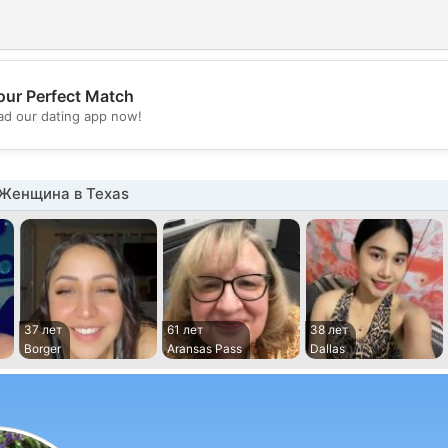
our Perfect Match
💖
d our dating app now!
💕
Женщина в Texas
37 лет
61 лет
38 лет
Borger
Aransas Pass
Dallas