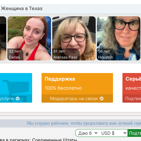
 Женщина в Texas
32 лет
61 лет
56 лет
Dallas
Aransas Pass
Houston
Поддержка
Серьё
100% бесплатно
качес
услуги
Модераторы на связи
Подтв
Мы усердно работаем, чтобы предоставить вам лучший сер
ва в регионах: Соединенные Штаты