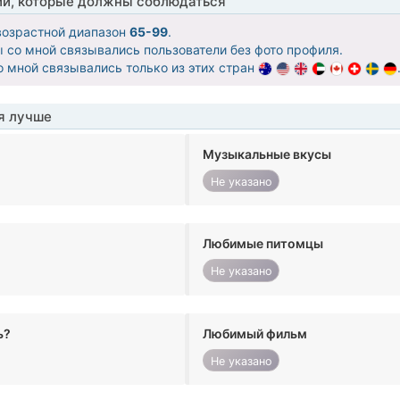
ии, которые должны соблюдаться
озрастной диапазон
65-99
.
бы со мной связывались пользователи без фото профиля.
со мной связывались только из этих стран
я лучше
Музыкальные вкусы
Не указано
Любимые питомцы
Не указано
ь?
Любимый фильм
Не указано