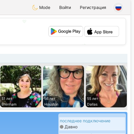
Mode
Войти
Регистрация
💖
💕
51 лет
56 лет
55 лет
Brenham
Houston
Dallas
последнее подключение
Давно