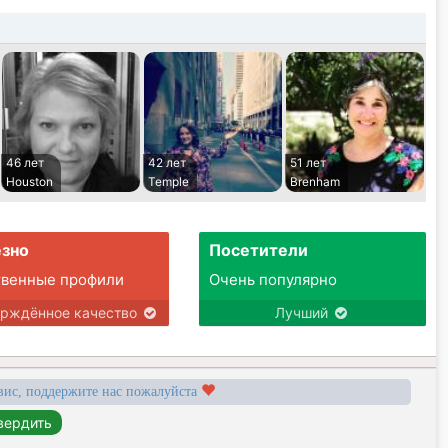
46 лет
42 лет
51 лет
Houston
Temple
Brenham
зно
Посетители
твенные профили
Очень популярно
ерждённое качество
Лучший
вис, поддержите нас пожалуйста