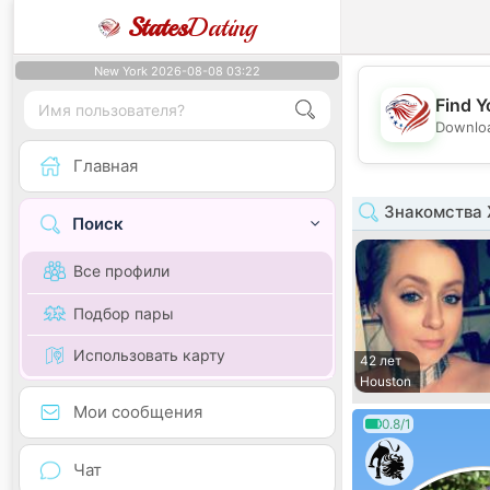
States
Dating
New York 2026-08-08 03:22
Find Y
Downloa
Главная
Знакомства 
Поиск
Все профили
Подбор пары
Использовать карту
42 лет
Houston
Мои сообщения
0.8/1
Чат