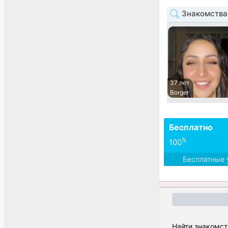
Знакомства
37 лет
Borger
Бесплатно
%
100
Бесплатные 
Найти знакомст