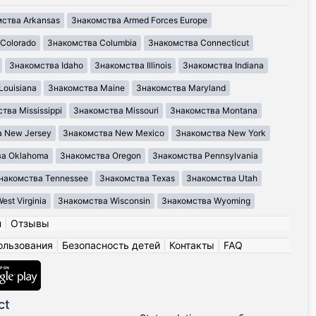
ства Arkansas
Знакомства Armed Forces Europe
Colorado
Знакомства Columbia
Знакомства Connecticut
Знакомства Idaho
Знакомства Illinois
Знакомства Indiana
Louisiana
Знакомства Maine
Знакомства Maryland
тва Mississippi
Знакомства Missouri
Знакомства Montana
 New Jersey
Знакомства New Mexico
Знакомства New York
ва Oklahoma
Знакомства Oregon
Знакомства Pennsylvania
накомства Tennessee
Знакомства Texas
Знакомства Utah
st Virginia
Знакомства Wisconsin
Знакомства Wyoming
н
|
Отзывы
ользования
|
Безопасность детей
|
Контакты
|
FAQ
ct