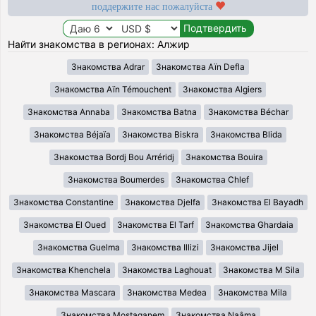
поддержите нас пожалуйста
Найти знакомства в регионах: Алжир
Знакомства Adrar
Знакомства Aïn Defla
Знакомства Aïn Témouchent
Знакомства Algiers
Знакомства Annaba
Знакомства Batna
Знакомства Béchar
Знакомства Béjaïa
Знакомства Biskra
Знакомства Blida
Знакомства Bordj Bou Arréridj
Знакомства Bouira
Знакомства Boumerdes
Знакомства Chlef
Знакомства Constantine
Знакомства Djelfa
Знакомства El Bayadh
Знакомства El Oued
Знакомства El Tarf
Знакомства Ghardaia
Знакомства Guelma
Знакомства Illizi
Знакомства Jijel
Знакомства Khenchela
Знакомства Laghouat
Знакомства M Sila
Знакомства Mascara
Знакомства Medea
Знакомства Mila
Знакомства Mostaganem
Знакомства Naâma