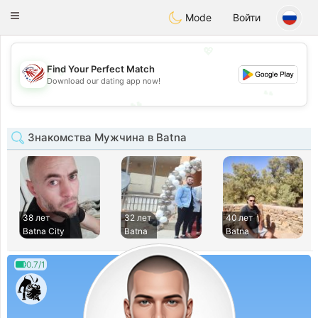
States
Dating
Toggle
Mode
Войти
navigation
💖
💖
Find Your Perfect Match
Download our dating app now!
💕
💕
Знакомства Мужчина в Batna
38 лет
32 лет
40 лет
Batna City
Batna
Batna
0.7/1