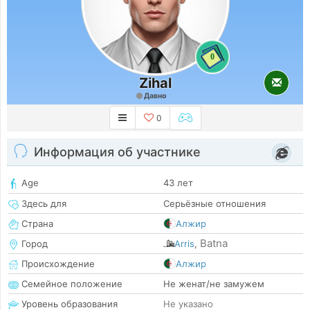
0
Zihal
Давно
0
Информация об участнике
Age
43 лет
Здесь для
Серьёзные отношения
Страна
Алжир
Batna
Город
Arris
,
Происхождение
Алжир
Семейное положение
Не женат/не замужем
Уровень образования
Не указано