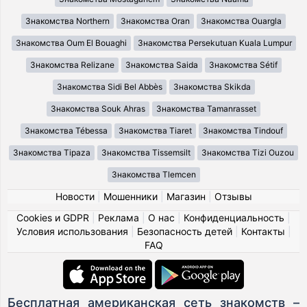
Знакомства Northern
Знакомства Oran
Знакомства Ouargla
Знакомства Oum El Bouaghi
Знакомства Persekutuan Kuala Lumpur
Знакомства Relizane
Знакомства Saida
Знакомства Sétif
Знакомства Sidi Bel Abbès
Знакомства Skikda
Знакомства Souk Ahras
Знакомства Tamanrasset
Знакомства Tébessa
Знакомства Tiaret
Знакомства Tindouf
Знакомства Tipaza
Знакомства Tissemsilt
Знакомства Tizi Ouzou
Знакомства Tlemcen
Новости
|
Мошенники
|
Магазин
|
Отзывы
Cookies и GDPR
|
Реклама
|
О нас
|
Конфиденциальность
|
Условия использования
|
Безопасность детей
|
Контакты
|
FAQ
Бесплатная американская сеть знакомств –