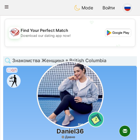
States
Dating
Toggle
Mode
Войти
navigation
💖
Find Your Perfect Match
💖
Download our dating app now!
💕
💕
Знакомства Женщина в British Columbia
0/1
2
Daniel36
Давно