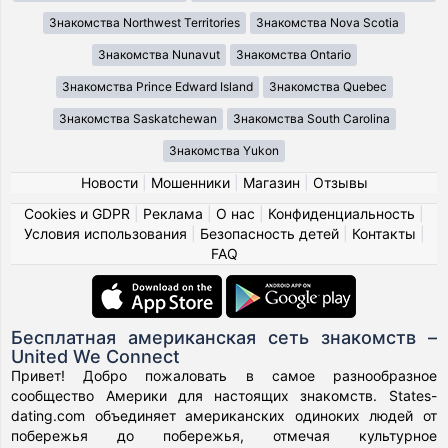
Знакомства Northwest Territories
Знакомства Nova Scotia
Знакомства Nunavut
Знакомства Ontario
Знакомства Prince Edward Island
Знакомства Quebec
Знакомства Saskatchewan
Знакомства South Carolina
Знакомства Yukon
Новости
|
Мошенники
|
Магазин
|
Отзывы
Cookies и GDPR
|
Реклама
|
О нас
|
Конфиденциальность
|
Условия использования
|
Безопасность детей
|
Контакты
|
FAQ
Бесплатная американская сеть знакомств –
United We Connect
Привет! Добро пожаловать в самое разнообразное
сообщество Америки для настоящих знакомств. States-
dating.com объединяет американских одиноких людей от
побережья до побережья, отмечая культурное