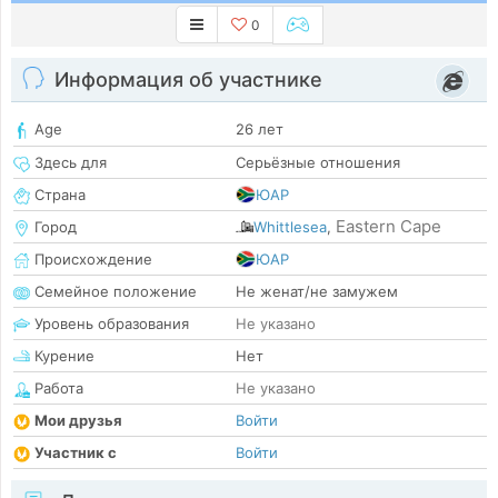
0
Информация об участнике
Age
26 лет
Здесь для
Серьёзные отношения
Страна
ЮАР
Eastern Cape
Город
Whittlesea
,
Происхождение
ЮАР
Семейное положение
Не женат/не замужем
Уровень образования
Не указано
Курение
Нет
Работа
Не указано
Мои друзья
Войти
Участник с
Войти