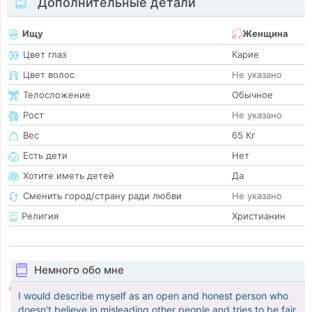
Дополнительные детали
Ищу
Женщина
Цвет глаз
Карие
Цвет волос
Не указано
Телосложение
Обычное
Рост
Не указано
Вес
65 Кг
Есть дети
Нет
Хотите иметь детей
Да
Сменить город/страну ради любви
Не указано
Религия
Христианин
Немного обо мне
I would describe myself as an open and honest person who
doesn't believe in misleading other people and tries to be fair