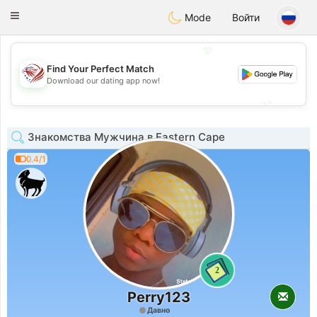
States
Dating
Toggle
Mode
Войти
navigation
💖
Find Your Perfect Match
💖
Download our dating app now!
💕
💕
Знакомства Мужчина в Eastern Cape
0.4/1
2
Perry123
Давно