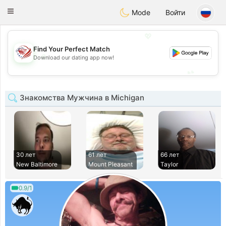
States
Dating
Toggle
Mode
Войти
navigation
💖
Find Your Perfect Match
💖
Download our dating app now!
💕
💕
Знакомства Мужчина в Michigan
30 лет
61 лет
66 лет
New Baltimore
Mount Pleasant
Taylor
0.9/1