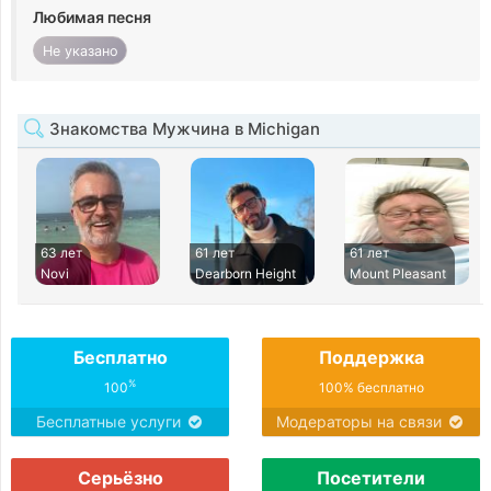
Любимая песня
Не указано
Знакомства Мужчина в Michigan
63 лет
61 лет
61 лет
Novi
Dearborn Height
Mount Pleasant
Бесплатно
Поддержка
%
100
100% бесплатно
Бесплатные услуги
Модераторы на связи
Серьёзно
Посетители