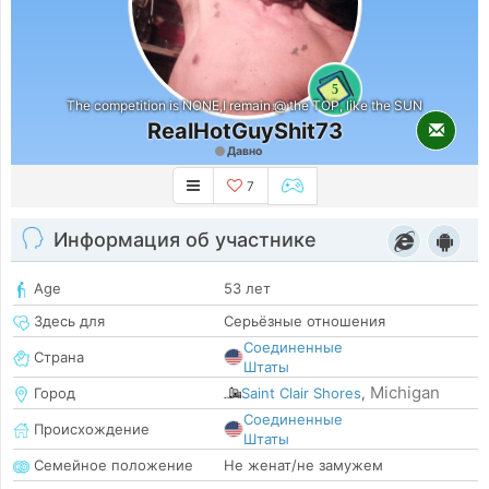
5
The competition is NONE,I remain @ the TOP, like the SUN
RealHotGuyShit73
Давно
7
Информация об участнике
Age
53 лет
Здесь для
Серьёзные отношения
Соединенные
Страна
Штаты
Michigan
Город
Saint Clair Shores
,
Соединенные
Происхождение
Штаты
Семейное положение
Не женат/не замужем