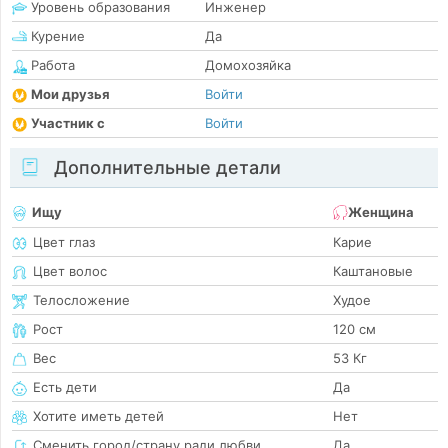
Уровень образования
Инженер
Курение
Да
Работа
Домохозяйка
Мои друзья
Войти
Участник с
Войти
Дополнительные детали
Ищу
Женщина
Цвет глаз
Карие
Цвет волос
Каштановые
Телосложение
Худое
Рост
120 см
Вес
53 Кг
Есть дети
Да
Хотите иметь детей
Нет
Сменить город/страну ради любви
Да