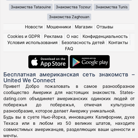
Знакомства Tataouine
Знакомства Tozeur
Знакомства Tunis
Знакомства Zaghouan
Новости
|
Мошенники
|
Магазин
|
Отзывы
Cookies и GDPR
|
Реклама
|
О нас
|
Конфиденциальность
|
Условия использования
|
Безопасность детей
|
Контакты
|
FAQ
Бесплатная американская сеть знакомств –
United We Connect
Привет! Добро пожаловать в самое разнообразное
сообщество Америки для настоящих знакомств. States-
dating.com объединяет американских одиноких людей от
побережья до побережья, отмечая культурное
разнообразие, которое делает Америку уникальной.
Будь вы в суете Нью-Йорка, инновациях Калифорнии, духе
Техаса или в любом из 50 великих штатов, находите
совместимых американцев, разделяющих ваши ценности и
мечты.