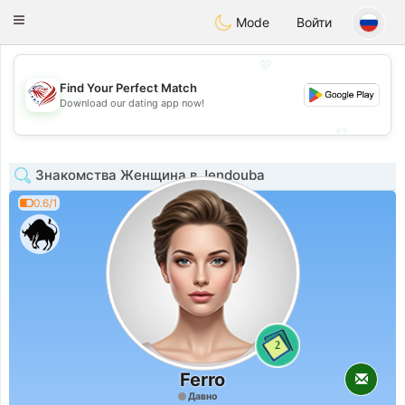
States
Dating
Toggle
Mode
Войти
navigation
💖
Find Your Perfect Match
💖
Download our dating app now!
💕
💕
Знакомства Женщина в Jendouba
0.6/1
2
Ferro
Давно