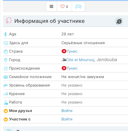
4
Информация об участнике
Age
29 лет
Здесь для
Серьёзные отношения
Страна
Тунис
Jendouba
Город
Cite el Mourouj
,
Происхождение
Тунис
Семейное положение
Не женат/не замужем
Уровень образования
Не указано
Курение
Не указано
Работа
Не указано
Мои друзья
Войти
Участник с
Войти