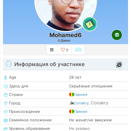
1
Mohamed6
Давно
0
Информация об участнике
Age
28 лет
Здесь для
Серьёзные отношения
Страна
Гвинея
Conakry
Город
Conakry
,
Происхождение
Гвинея
Семейное положение
Не женат/не замужем
Уровень образования
Не указано