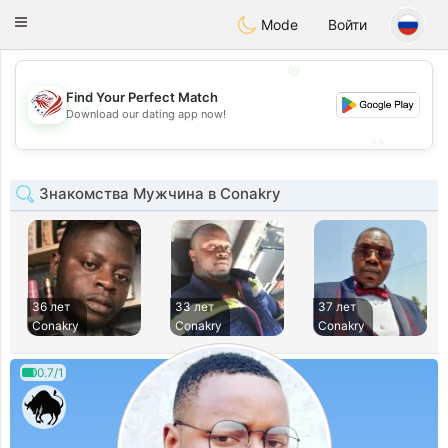
States
Dating
Toggle
Mode
Войти
navigation
💖
Find Your Perfect Match
💖
Download our dating app now!
💕
💕
Знакомства Мужчина в Conakry
36 лет
33 лет
37 лет
Conakry
Conakry
Conakry
0.7/1