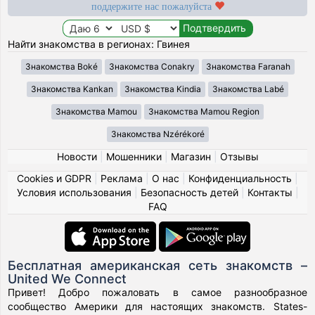
поддержите нас пожалуйста
Найти знакомства в регионах: Гвинея
Знакомства Boké
Знакомства Conakry
Знакомства Faranah
Знакомства Kankan
Знакомства Kindia
Знакомства Labé
Знакомства Mamou
Знакомства Mamou Region
Знакомства Nzérékoré
Новости
|
Мошенники
|
Магазин
|
Отзывы
Cookies и GDPR
|
Реклама
|
О нас
|
Конфиденциальность
|
Условия использования
|
Безопасность детей
|
Контакты
|
FAQ
Бесплатная американская сеть знакомств –
United We Connect
Привет! Добро пожаловать в самое разнообразное
сообщество Америки для настоящих знакомств. States-