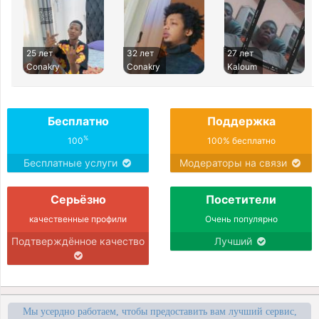
25 лет
32 лет
27 лет
Conakry
Conakry
Kaloum
Бесплатно
Поддержка
%
100
100% бесплатно
Бесплатные услуги
Модераторы на связи
Серьёзно
Посетители
качественные профили
Очень популярно
Подтверждённое качество
Лучший
Мы усердно работаем, чтобы предоставить вам лучший сервис,