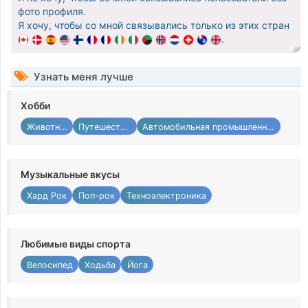
фото профиля.
Я хочу, чтобы со мной связывались только из этих стран
.
Узнать меня лучше
Хобби
Животные
Путешествия
Автомобильная промышленность
Музыкальные вкусы
Хард Рок
Поп-рок
Техноэлектроника
Любимые виды спорта
Велосипед
Ходьба
Йога