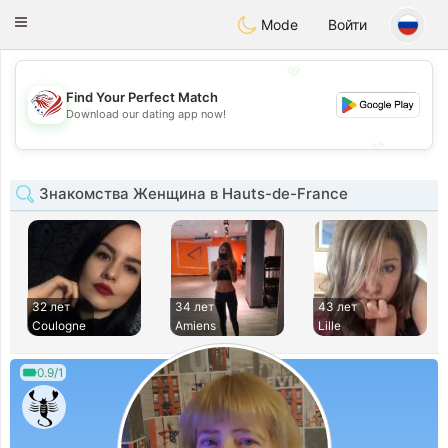
States
Dating
Toggle
Mode
Войти
navigation
💖
Find Your Perfect Match
💖
Download our dating app now!
💕
💕
Знакомства Женщина в Hauts-de-France
32 лет
34 лет
43 лет
Coulogne
Amiens
Lille
0.9/1