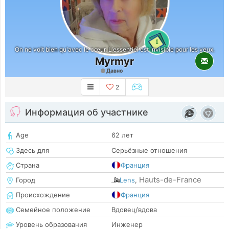
1
On ne voit bien qu'avec le cœur. L'essentiel est invisible pour les yeux.
Myrmyr
Давно
2
Информация об участнике
Age
62 лет
Здесь для
Серьёзные отношения
Страна
Франция
Hauts-de-France
Город
Lens
,
Происхождение
Франция
Семейное положение
Вдовец/вдова
Уровень образования
Инженер