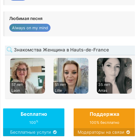
Любимая песня
Always on my mind
Знакомства Женщина в Hauts-de-France
57 лет
51 лет
35 лет
Laon
Lille
Arras
Бесплатно
Поддержка
%
100
100% бесплатно
Бесплатные услуги
Модераторы на связи