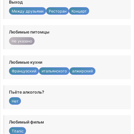
Выход
Между друзьями
Ресторан
Концерт
Любимые питомцы
Не указано
Любимые кухни
Французский
итальянского
алжирский
Пьёте алкоголь?
Нет
Любимый фильм
Titanic