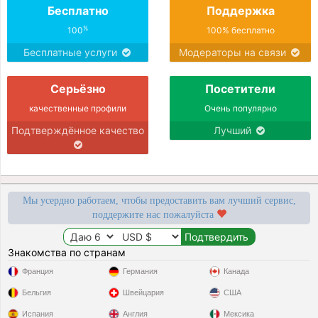
Бесплатно
Поддержка
%
100
100% бесплатно
Бесплатные услуги
Модераторы на связи
Серьёзно
Посетители
качественные профили
Очень популярно
Подтверждённое качество
Лучший
Мы усердно работаем, чтобы предоставить вам лучший сервис,
поддержите нас пожалуйста
Знакомства по странам
Франция
Германия
Канада
Бельгия
Швейцария
США
Испания
Англия
Мексика