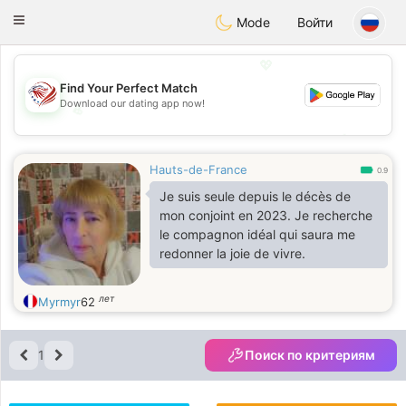
States
Dating
Toggle
Mode
Войти
navigation
💖
Find Your Perfect Match
Download our dating app now!
💖
💕
💕
Hauts-de-France
0.9
Je suis seule depuis le décès de
mon conjoint en 2023. Je recherche
le compagnon idéal qui saura me
redonner la joie de vivre.
лет
Myrmyr
62
1
Поиск по критериям