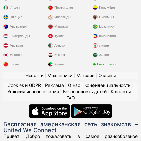
Италия
Португалия
Колумбия
Швеция
Инвалиды
Питомцы
Австралия
Марокко
Бразилия
Нидерланды
Тунис
Филиппины
Австрия
Алжир
Ливан
Япония
Египет
Залив
Китай
Кувейт
Весь список
Новости
|
Мошенники
|
Магазин
|
Отзывы
Cookies и GDPR
|
Реклама
|
О нас
|
Конфиденциальность
|
Условия использования
|
Безопасность детей
|
Контакты
|
FAQ
Бесплатная американская сеть знакомств –
United We Connect
Привет! Добро пожаловать в самое разнообразное