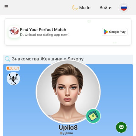
States
Dating
Toggle
Mode
Войти
navigation
💖
Find Your Perfect Match
💖
Download our dating app now!
💕
💕
Знакомства Женщина в Saxony
0.6/1
0
Upiio8
Давно