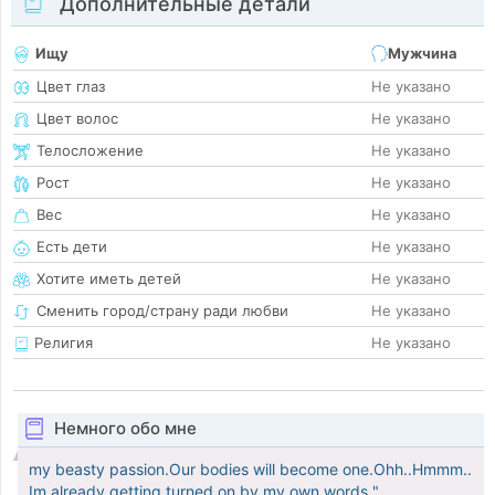
Дополнительные детали
Ищу
Мужчина
Цвет глаз
Не указано
Цвет волос
Не указано
Телосложение
Не указано
Рост
Не указано
Вес
Не указано
Есть дети
Не указано
Хотите иметь детей
Не указано
Сменить город/страну ради любви
Не указано
Религия
Не указано
Немного обо мне
my beasty passion.Our bodies will become one.Ohh..Hmmm..
Im already getting turned on by my own words "