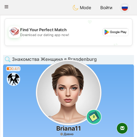
States
Dating
Toggle
Mode
Войти
navigation
💖
Find Your Perfect Match
💖
Download our dating app now!
💕
💕
Знакомства Женщина в Brandenburg
0.4/1
0
Briana11
Давно