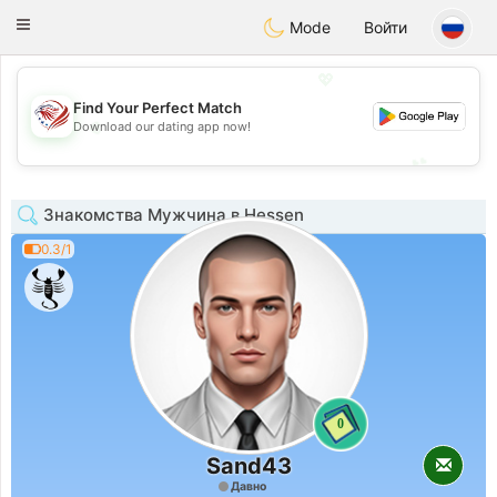
States
Dating
Toggle
Mode
Войти
navigation
💖
Find Your Perfect Match
💖
Download our dating app now!
💕
💕
Знакомства Мужчина в Hessen
0.3/1
0
Sand43
Давно