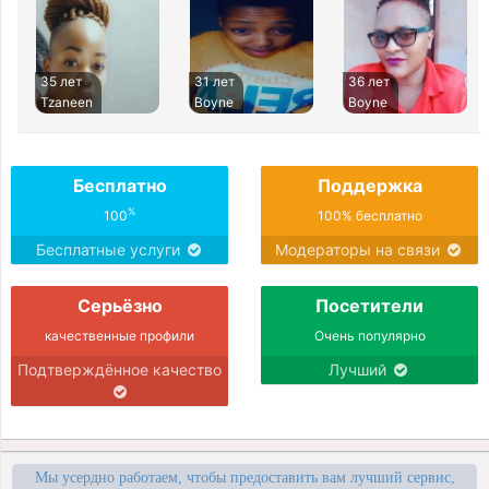
35 лет
31 лет
36 лет
Tzaneen
Boyne
Boyne
Бесплатно
Поддержка
%
100
100% бесплатно
Бесплатные услуги
Модераторы на связи
Серьёзно
Посетители
качественные профили
Очень популярно
Подтверждённое качество
Лучший
Мы усердно работаем, чтобы предоставить вам лучший сервис,