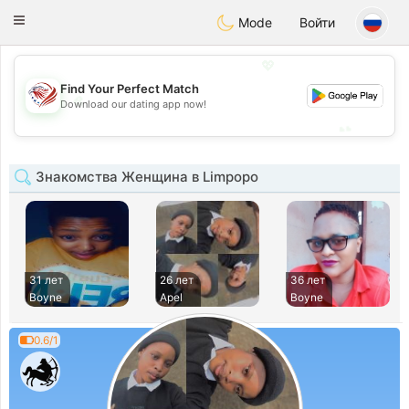
States
Dating
Toggle
Mode
Войти
navigation
💖
Find Your Perfect Match
💖
Download our dating app now!
💕
💕
Знакомства Женщина в Limpopo
31 лет
26 лет
36 лет
Boyne
Apel
Boyne
0.6/1