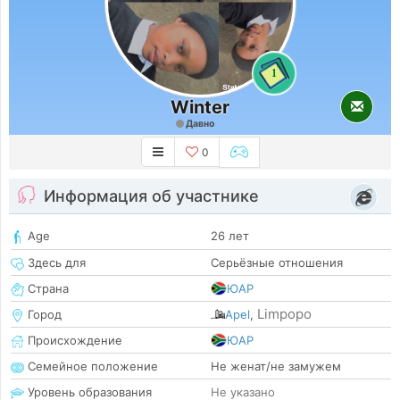
1
Winter
Давно
0
Информация об участнике
Age
26 лет
Здесь для
Серьёзные отношения
Страна
ЮАР
Limpopo
Город
Apel
,
Происхождение
ЮАР
Семейное положение
Не женат/не замужем
Уровень образования
Не указано