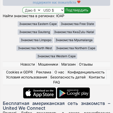
поддержите нас пожалуйста
Найти знакомства в регионах: ЮАР
Знакомства Eastern Cape
Знакомства Free State
Знакомства Gauteng
Знакомства KwaZulu-Natal
Знакомства Limpopo
Знакомства Mpumalanga
Знакомства North West
Знакомства Northern Cape
Знакомства Western Cape
Новости
|
Мошенники
|
Магазин
|
Отзывы
Cookies и GDPR
|
Реклама
|
О нас
|
Конфиденциальность
|
Условия использования
|
Безопасность детей
|
Контакты
|
FAQ
Бесплатная американская сеть знакомств –
United We Connect
Привет! Добро пожаловать в самое разнообразное