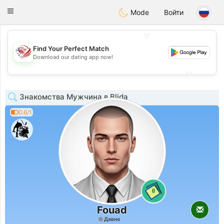
States
Dating
Toggle
Mode
Войти
navigation
💖
Find Your Perfect Match
💖
Download our dating app now!
💕
💕
Знакомства Мужчина в Blida
0.6/1
0
Fouad
Давно