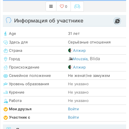
0
Информация об участнике
Age
31 лет
Здесь для
Серьёзные отношения
Страна
Алжир
Blida
Город
Mouzaia
,
Происхождение
Алжир
Семейное положение
Не женат/не замужем
Уровень образования
Не указано
Курение
Не указано
Работа
Не указано
Мои друзья
Войти
Участник с
Войти