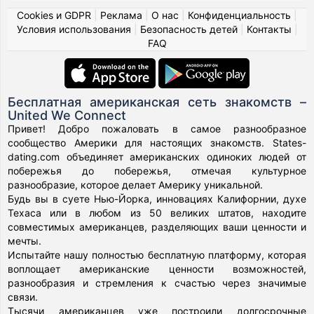
Cookies и GDPR
|
Реклама
|
О нас
|
Конфиденциальность
|
Условия использования
|
Безопасность детей
|
Контакты
|
FAQ
Бесплатная американская сеть знакомств –
United We Connect
Привет! Добро пожаловать в самое разнообразное
сообщество Америки для настоящих знакомств. States-
dating.com объединяет американских одиноких людей от
побережья до побережья, отмечая культурное
разнообразие, которое делает Америку уникальной.
Будь вы в суете Нью-Йорка, инновациях Калифорнии, духе
Техаса или в любом из 50 великих штатов, находите
совместимых американцев, разделяющих ваши ценности и
мечты.
Испытайте нашу полностью бесплатную платформу, которая
воплощает американские ценности возможностей,
разнообразия и стремления к счастью через значимые
связи.
Тысячи американцев уже построили долгосрочные