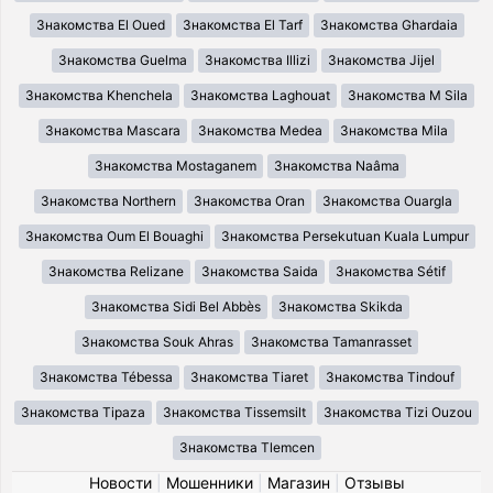
Знакомства El Oued
Знакомства El Tarf
Знакомства Ghardaia
Знакомства Guelma
Знакомства Illizi
Знакомства Jijel
Знакомства Khenchela
Знакомства Laghouat
Знакомства M Sila
Знакомства Mascara
Знакомства Medea
Знакомства Mila
Знакомства Mostaganem
Знакомства Naâma
Знакомства Northern
Знакомства Oran
Знакомства Ouargla
Знакомства Oum El Bouaghi
Знакомства Persekutuan Kuala Lumpur
Знакомства Relizane
Знакомства Saida
Знакомства Sétif
Знакомства Sidi Bel Abbès
Знакомства Skikda
Знакомства Souk Ahras
Знакомства Tamanrasset
Знакомства Tébessa
Знакомства Tiaret
Знакомства Tindouf
Знакомства Tipaza
Знакомства Tissemsilt
Знакомства Tizi Ouzou
Знакомства Tlemcen
Новости
|
Мошенники
|
Магазин
|
Отзывы