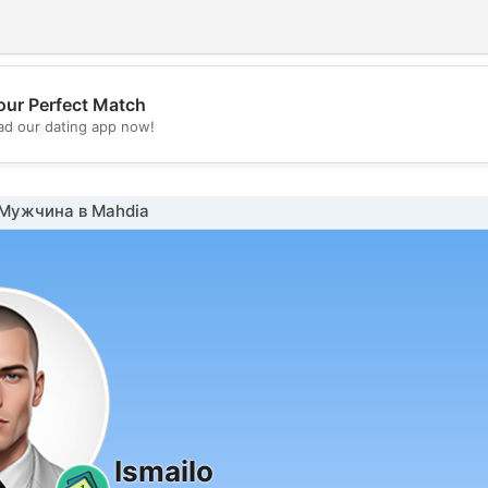
our Perfect Match
💖
d our dating app now!
💕
Мужчина в Mahdia
Ismailo