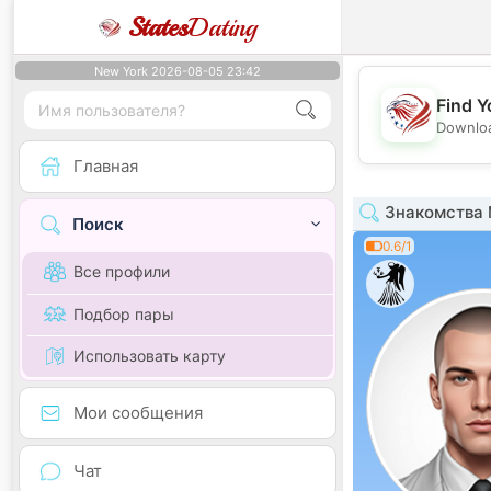
States
Dating
New York 2026-08-05 23:42
Find Y
Downloa
Главная
Знакомства 
Поиск
0.6/1
Все профили
Подбор пары
Использовать карту
Мои сообщения
Чат