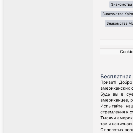
Знакомства 
Знакомства Kair
Знакомства Mo
Cooki
Бесплатная 
Привет! Добро
американских о
Будь вы в суе
американцев, р
Испытайте наш
стремления к с
Тысячи америка
так и национал
От золотых вол