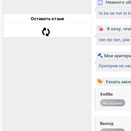
Немного об
to be oe not to b
Оставить отзыв
Я хочу, чт
rien de rien, jo
Мои критер
Критерии не на
Узнать мен
Хобби
Не указано
Выход