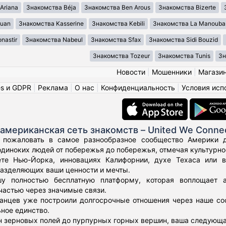
Ariana
Знакомства Béja
Знакомства Ben Arous
Знакомства Bizerte
ouan
Знакомства Kasserine
Знакомства Kebili
Знакомства La Manouba
nastir
Знакомства Nabeul
Знакомства Sfax
Знакомства Sidi Bouzid
Знакомства Tozeur
Знакомства Tunis
Зн
Новости
|
Мошенники
|
Магази
es и GDPR
|
Реклама
|
О нас
|
Конфиденциальность
|
Условия исп
американская сеть знакомств – United We Conne
 пожаловать в самое разнообразное сообщество Америки дл
диноких людей от побережья до побережья, отмечая культурное
те Нью-Йорка, инновациях Калифорнии, духе Техаса или 
азделяющих ваши ценности и мечты.
у полностью бесплатную платформу, которая воплощает а
частью через значимые связи.
нцев уже построили долгосрочные отношения через наше соо
ьное единство.
н зерновых полей до пурпурных горных вершин, ваша следующа