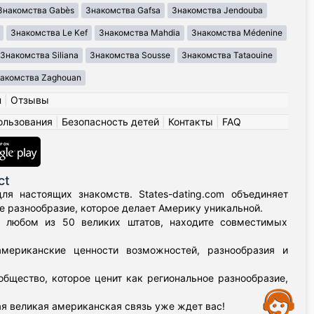
Знакомства Gabès
Знакомства Gafsa
Знакомства Jendouba
Знакомства Le Kef
Знакомства Mahdia
Знакомства Médenine
Знакомства Siliana
Знакомства Sousse
Знакомства Tataouine
акомства Zaghouan
н
|
Отзывы
ользования
|
Безопасность детей
|
Контакты
|
FAQ
ct
я настоящих знакомств. States-dating.com объединяет
 разнообразие, которое делает Америку уникальной.
в любом из 50 великих штатов, находите совместимых
мериканские ценности возможностей, разнообразия и
бщество, которое ценит как региональное разнообразие,
Assistance
я великая американская связь уже ждет вас!