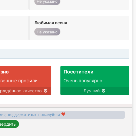
Не указано
Любимая песня
Не указано
зно
Посетители
твенные профили
Очень популярно
ерждённое качество
Лучший
вис, поддержите нас пожалуйста