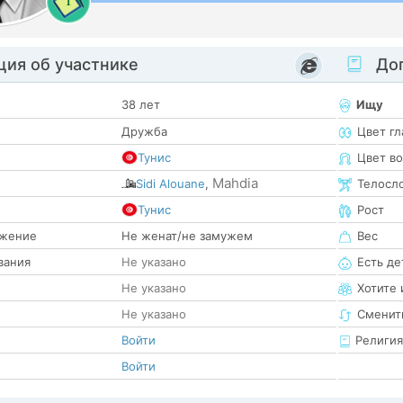
1
ия об участнике
Доп
38 лет
Ищу
Дружба
Цвет гл
Тунис
Цвет в
Mahdia
Sidi Alouane
,
Телосл
е
Тунис
Рост
жение
Не женат/не замужем
Вес
вания
Не указано
Есть де
Не указано
Хотите 
Не указано
Сменит
Войти
Религия
Войти