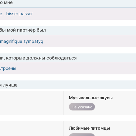
о мне
e , laisser passer
обы мой партнёр был
lie magnifique sympatyq
ии, которые должны соблюдаться
строены
я лучше
Музыкальные вкусы
Не указано
Любимые питомцы