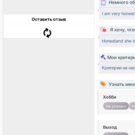
Немного об
I am very honest
Оставить отзыв
Я хочу, чт
Honestand she is
Мои критер
Критерии не на
Узнать мен
Хобби
Не указано
Н
Выход