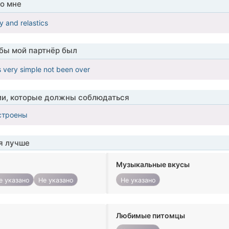
о мне
y and relastics
обы мой партнёр был
 very simple not been over
ии, которые должны соблюдаться
строены
я лучше
Музыкальные вкусы
е указано
Не указано
Не указано
Любимые питомцы