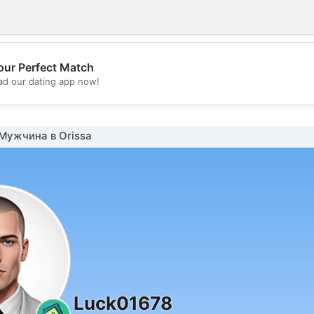
our Perfect Match
💖
d our dating app now!
💕
Мужчина в Orissa
Luck01678