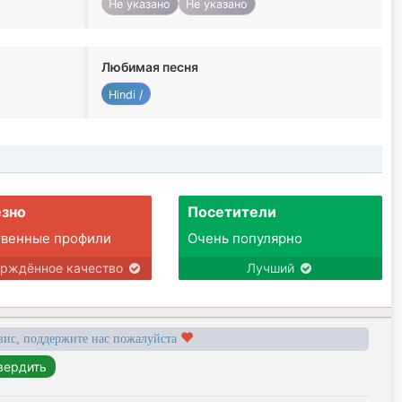
Не указано
Не указано
Любимая песня
Hindi /
зно
Посетители
твенные профили
Очень популярно
ерждённое качество
Лучший
вис, поддержите нас пожалуйста