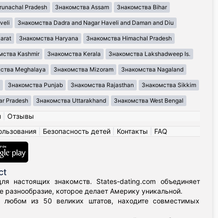
runachal Pradesh
Знакомства Assam
Знакомства Bihar
veli
Знакомства Dadra and Nagar Haveli and Daman and Diu
arat
Знакомства Haryana
Знакомства Himachal Pradesh
мства Kashmir
Знакомства Kerala
Знакомства Lakshadweep Is.
ства Meghalaya
Знакомства Mizoram
Знакомства Nagaland
Знакомства Punjab
Знакомства Rajasthan
Знакомства Sikkim
ar Pradesh
Знакомства Uttarakhand
Знакомства West Bengal
н
|
Отзывы
ользования
|
Безопасность детей
|
Контакты
|
FAQ
ct
я настоящих знакомств. States-dating.com объединяет
 разнообразие, которое делает Америку уникальной.
в любом из 50 великих штатов, находите совместимых