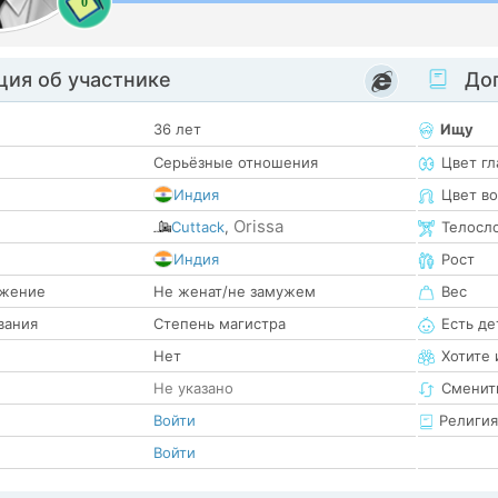
0
ия об участнике
Доп
36 лет
Ищу
Серьёзные отношения
Цвет гл
Индия
Цвет в
Orissa
Cuttack
,
Телосл
е
Индия
Рост
жение
Не женат/не замужем
Вес
вания
Степень магистра
Есть де
Нет
Хотите 
Не указано
Сменит
Войти
Религия
Войти