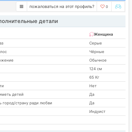
пожаловаться на этот профиль?
0
олнительные детали
Женщина
аз
Серые
олос
Чёрные
ожение
Обычное
124 см
65 Кг
ти
Нет
иметь детей
Да
ь город/страну ради любви
Да
Индуист