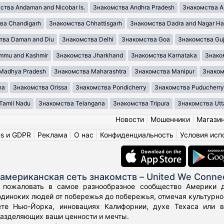
ства Andaman and Nicobar Is.
Знакомства Andhra Pradesh
Знакомства A
ва Chandigarh
Знакомства Chhattisgarh
Знакомства Dadra and Nagar Ha
тва Daman and Diu
Знакомства Delhi
Знакомства Goa
Знакомства Guj
mmu and Kashmir
Знакомства Jharkhand
Знакомства Karnataka
Знако
Madhya Pradesh
Знакомства Maharashtra
Знакомства Manipur
Знаком
ha
Знакомства Orissa
Знакомства Pondicherry
Знакомства Puducherry
Tamil Nadu
Знакомства Telangana
Знакомства Tripura
Знакомства Utt
Новости
|
Мошенники
|
Магази
es и GDPR
|
Реклама
|
О нас
|
Конфиденциальность
|
Условия исп
американская сеть знакомств – United We Conne
 пожаловать в самое разнообразное сообщество Америки дл
диноких людей от побережья до побережья, отмечая культурное
те Нью-Йорка, инновациях Калифорнии, духе Техаса или 
азделяющих ваши ценности и мечты.