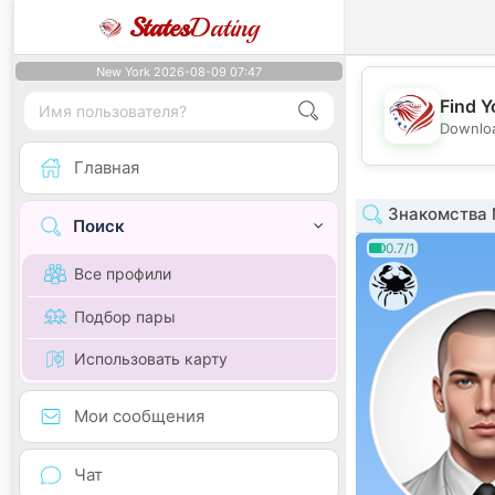
States
Dating
New York 2026-08-09 07:47
Find Y
Downloa
Главная
Знакомства 
Поиск
0.7/1
Все профили
Подбор пары
Использовать карту
Мои сообщения
Чат