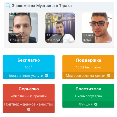
Знакомства Мужчина в Tipaza
35 лет
44 лет
32 лет
Tipasa
Cherchell
Kolea
Бесплатно
Поддержка
%
100
100% бесплатно
Бесплатные услуги
Модераторы на связи
Серьёзно
Посетители
качественные профили
Очень популярно
Подтверждённое качество
Лучший