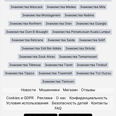
Знакомства Mascara
Знакомства Medea
Знакомства Mila
Знакомства Mostaganem
Знакомства Naâma
Знакомства Northern
Знакомства Oran
Знакомства Ouargla
Знакомства Oum El Bouaghi
Знакомства Persekutuan Kuala Lumpur
Знакомства Relizane
Знакомства Saida
Знакомства Sétif
Знакомства Sidi Bel Abbès
Знакомства Skikda
Знакомства Souk Ahras
Знакомства Tamanrasset
Знакомства Tébessa
Знакомства Tiaret
Знакомства Tindouf
Знакомства Tipaza
Знакомства Tissemsilt
Знакомства Tizi Ouzou
Знакомства Tlemcen
Новости
|
Мошенники
|
Магазин
|
Отзывы
Cookies и GDPR
|
Реклама
|
О нас
|
Конфиденциальность
|
Условия использования
|
Безопасность детей
|
Контакты
|
FAQ