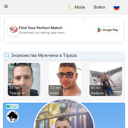
States
Dating
Toggle
Mode
Войти
navigation
💖
Find Your Perfect Match
💖
Download our dating app now!
💕
💕
Знакомства Мужчина в Tipaza
35 лет
32 лет
50 лет
Tipasa
Kolea
Hadjout
0.8/1