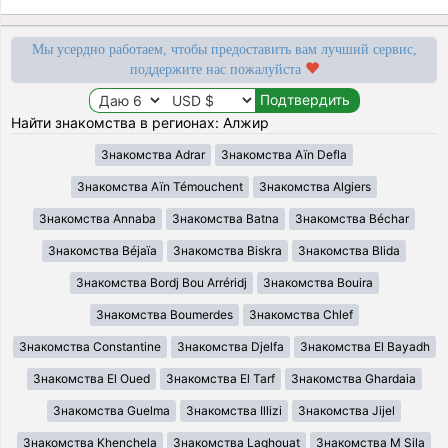
Мы усердно работаем, чтобы предоставить вам лучший сервис,
поддержите нас пожалуйста
Найти знакомства в регионах: Алжир
Знакомства Adrar
Знакомства Aïn Defla
Знакомства Aïn Témouchent
Знакомства Algiers
Знакомства Annaba
Знакомства Batna
Знакомства Béchar
Знакомства Béjaïa
Знакомства Biskra
Знакомства Blida
Знакомства Bordj Bou Arréridj
Знакомства Bouira
Знакомства Boumerdes
Знакомства Chlef
Знакомства Constantine
Знакомства Djelfa
Знакомства El Bayadh
Знакомства El Oued
Знакомства El Tarf
Знакомства Ghardaia
Знакомства Guelma
Знакомства Illizi
Знакомства Jijel
Знакомства Khenchela
Знакомства Laghouat
Знакомства M Sila