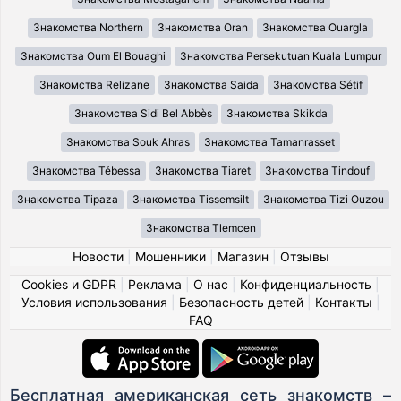
Знакомства Northern
Знакомства Oran
Знакомства Ouargla
Знакомства Oum El Bouaghi
Знакомства Persekutuan Kuala Lumpur
Знакомства Relizane
Знакомства Saida
Знакомства Sétif
Знакомства Sidi Bel Abbès
Знакомства Skikda
Знакомства Souk Ahras
Знакомства Tamanrasset
Знакомства Tébessa
Знакомства Tiaret
Знакомства Tindouf
Знакомства Tipaza
Знакомства Tissemsilt
Знакомства Tizi Ouzou
Знакомства Tlemcen
Новости
|
Мошенники
|
Магазин
|
Отзывы
Cookies и GDPR
|
Реклама
|
О нас
|
Конфиденциальность
|
Условия использования
|
Безопасность детей
|
Контакты
|
FAQ
Бесплатная американская сеть знакомств –