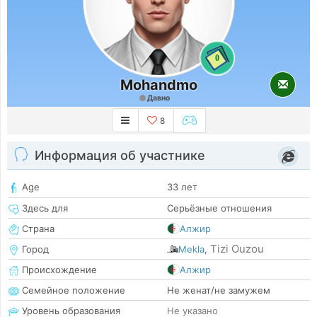
0
Mohandmo
Давно
8
Информация об участнике
Age
33 лет
Здесь для
Серьёзные отношения
Страна
Алжир
Tizi Ouzou
Город
Mekla
,
Происхождение
Алжир
Семейное положение
Не женат/не замужем
Уровень образования
Не указано