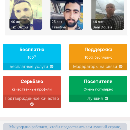
40 лет
25 лет
46 лет
Tizi Ouzou
Tirmitine
Beni Douala
Бесплатно
Поддержка
%
100
100% бесплатно
Бесплатные услуги
Модераторы на связи
Серьёзно
Посетители
качественные профили
Очень популярно
Подтверждённое качество
Лучший
Мы усердно работаем, чтобы предоставить вам лучший сервис,