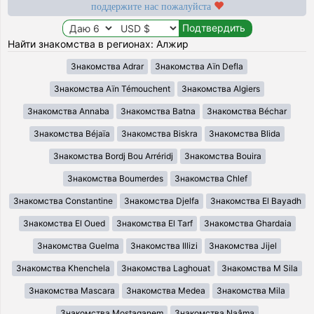
поддержите нас пожалуйста
Найти знакомства в регионах: Алжир
Знакомства Adrar
Знакомства Aïn Defla
Знакомства Aïn Témouchent
Знакомства Algiers
Знакомства Annaba
Знакомства Batna
Знакомства Béchar
Знакомства Béjaïa
Знакомства Biskra
Знакомства Blida
Знакомства Bordj Bou Arréridj
Знакомства Bouira
Знакомства Boumerdes
Знакомства Chlef
Знакомства Constantine
Знакомства Djelfa
Знакомства El Bayadh
Знакомства El Oued
Знакомства El Tarf
Знакомства Ghardaia
Знакомства Guelma
Знакомства Illizi
Знакомства Jijel
Знакомства Khenchela
Знакомства Laghouat
Знакомства M Sila
Знакомства Mascara
Знакомства Medea
Знакомства Mila
Знакомства Mostaganem
Знакомства Naâma