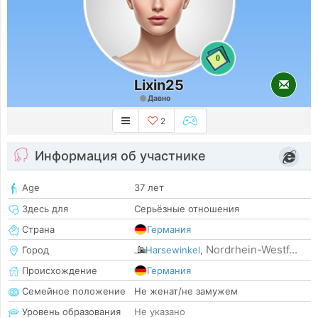
0
Lixin25
Давно
2
Информация об участнике
Age
37 лет
Здесь для
Серьёзные отношения
Страна
Германия
Nordrhein-Westf...
Город
Harsewinkel
,
Происхождение
Германия
Семейное положение
Не женат/не замужем
Уровень образования
Не указано