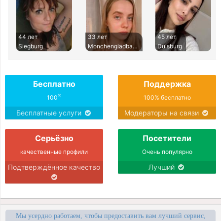
44 лет
33 лет
45 лет
Siegburg
Monchengladbach
Duisburg
Бесплатно
Поддержка
%
100
100% бесплатно
Бесплатные услуги
Модераторы на связи
Серьёзно
Посетители
качественные профили
Очень популярно
Подтверждённое качество
Лучший
Мы усердно работаем, чтобы предоставить вам лучший сервис,