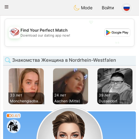
States
Dating
Toggle
Mode
Войти
navigation
💖
Find Your Perfect Match
💖
Download our dating app now!
💕
💕
Знакомства Женщина в Nordrhein-Westfalen
33 лет
24 лет
39 лет
Monchengladbach
Aachen (Mitte)
Dusseldorf
0.4/1