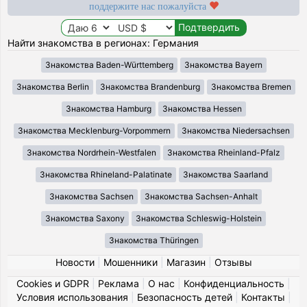
поддержите нас пожалуйста
Найти знакомства в регионах: Германия
Знакомства Baden-Württemberg
Знакомства Bayern
Знакомства Berlin
Знакомства Brandenburg
Знакомства Bremen
Знакомства Hamburg
Знакомства Hessen
Знакомства Mecklenburg-Vorpommern
Знакомства Niedersachsen
Знакомства Nordrhein-Westfalen
Знакомства Rheinland-Pfalz
Знакомства Rhineland-Palatinate
Знакомства Saarland
Знакомства Sachsen
Знакомства Sachsen-Anhalt
Знакомства Saxony
Знакомства Schleswig-Holstein
Знакомства Thüringen
Новости
|
Мошенники
|
Магазин
|
Отзывы
Cookies и GDPR
|
Реклама
|
О нас
|
Конфиденциальность
|
Условия использования
|
Безопасность детей
|
Контакты
|