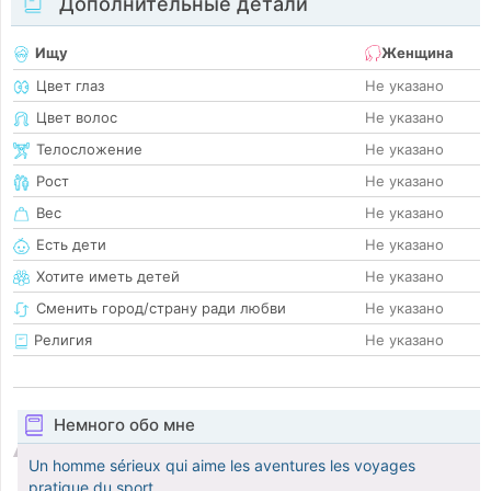
Дополнительные детали
Ищу
Женщина
Цвет глаз
Не указано
Цвет волос
Не указано
Телосложение
Не указано
Рост
Не указано
Вес
Не указано
Есть дети
Не указано
Хотите иметь детей
Не указано
Сменить город/страну ради любви
Не указано
Религия
Не указано
Немного обо мне
Un homme sérieux qui aime les aventures les voyages
pratique du sport