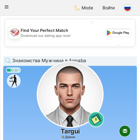
States
Dating
Toggle
Mode
Войти
navigation
💖
Find Your Perfect Match
💖
Download our dating app now!
💕
💕
Знакомства Мужчина в Annaba
0.8/1
0
Targui
Давно