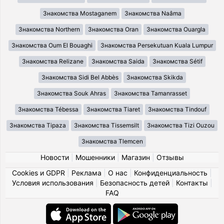
Знакомства Mostaganem
Знакомства Naâma
Знакомства Northern
Знакомства Oran
Знакомства Ouargla
Знакомства Oum El Bouaghi
Знакомства Persekutuan Kuala Lumpur
Знакомства Relizane
Знакомства Saida
Знакомства Sétif
Знакомства Sidi Bel Abbès
Знакомства Skikda
Знакомства Souk Ahras
Знакомства Tamanrasset
Знакомства Tébessa
Знакомства Tiaret
Знакомства Tindouf
Знакомства Tipaza
Знакомства Tissemsilt
Знакомства Tizi Ouzou
Знакомства Tlemcen
Новости
|
Мошенники
|
Магазин
|
Отзывы
Cookies и GDPR
|
Реклама
|
О нас
|
Конфиденциальность
|
Условия использования
|
Безопасность детей
|
Контакты
|
FAQ