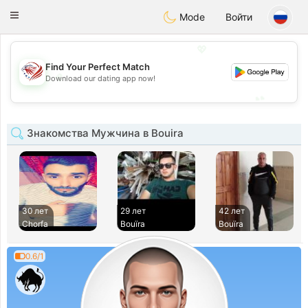
States
Dating
Toggle
Mode
Войти
navigation
💖
Find Your Perfect Match
💖
Download our dating app now!
💕
💕
Знакомства Мужчина в Bouira
30 лет
29 лет
42 лет
Chorfa
Bouïra
Bouïra
0.6/1