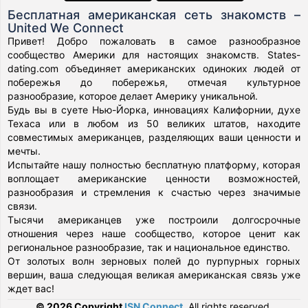
Бесплатная американская сеть знакомств –
United We Connect
Привет! Добро пожаловать в самое разнообразное
сообщество Америки для настоящих знакомств. States-
dating.com объединяет американских одиноких людей от
побережья до побережья, отмечая культурное
разнообразие, которое делает Америку уникальной.
Будь вы в суете Нью-Йорка, инновациях Калифорнии, духе
Техаса или в любом из 50 великих штатов, находите
совместимых американцев, разделяющих ваши ценности и
мечты.
Испытайте нашу полностью бесплатную платформу, которая
воплощает американские ценности возможностей,
разнообразия и стремления к счастью через значимые
связи.
Тысячи американцев уже построили долгосрочные
отношения через наше сообщество, которое ценит как
региональное разнообразие, так и национальное единство.
От золотых волн зерновых полей до пурпурных горных
вершин, ваша следующая великая американская связь уже
ждет вас!
© 2026 Copyright
ISN Connect
.
All rights reserved.