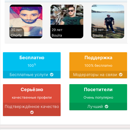
30 лет
29 лет
36 лет
Chorfa
Bouïra
Bouïra
Бесплатно
Поддержка
%
100
100% бесплатно
Бесплатные услуги
Модераторы на связи
Серьёзно
Посетители
качественные профили
Очень популярно
Подтверждённое качество
Лучший