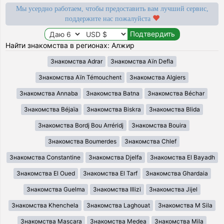
Мы усердно работаем, чтобы предоставить вам лучший сервис,
поддержите нас пожалуйста
Найти знакомства в регионах: Алжир
Знакомства Adrar
Знакомства Aïn Defla
Знакомства Aïn Témouchent
Знакомства Algiers
Знакомства Annaba
Знакомства Batna
Знакомства Béchar
Знакомства Béjaïa
Знакомства Biskra
Знакомства Blida
Знакомства Bordj Bou Arréridj
Знакомства Bouira
Знакомства Boumerdes
Знакомства Chlef
Знакомства Constantine
Знакомства Djelfa
Знакомства El Bayadh
Знакомства El Oued
Знакомства El Tarf
Знакомства Ghardaia
Знакомства Guelma
Знакомства Illizi
Знакомства Jijel
Знакомства Khenchela
Знакомства Laghouat
Знакомства M Sila
Знакомства Mascara
Знакомства Medea
Знакомства Mila