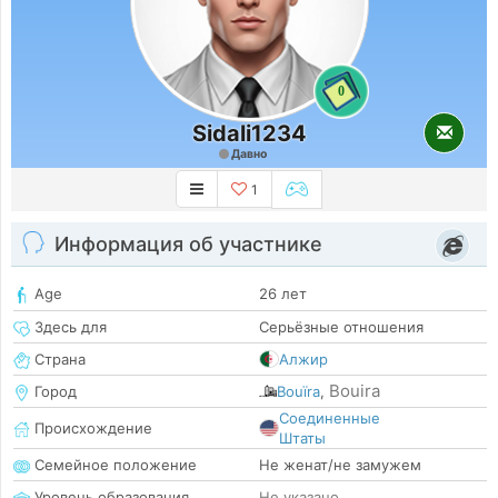
0
Sidali1234
Давно
1
Информация об участнике
Age
26 лет
Здесь для
Серьёзные отношения
Страна
Алжир
Bouira
Город
Bouïra
,
Соединенные
Происхождение
Штаты
Семейное положение
Не женат/не замужем
Уровень образования
Не указано