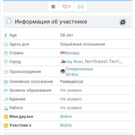
7
Информация об участнике
Age
58 лет
Здесь для
Серьёзные отношения
Страна
Канада
Northwest Terri...
Город
Hay River
,
Соединенные
Происхождение
Штаты
Семейное положение
Разведён(а)
Уровень образования
Не указано
Курение
Не указано
Работа
Не указано
Мои друзья
Войти
Участник с
Войти