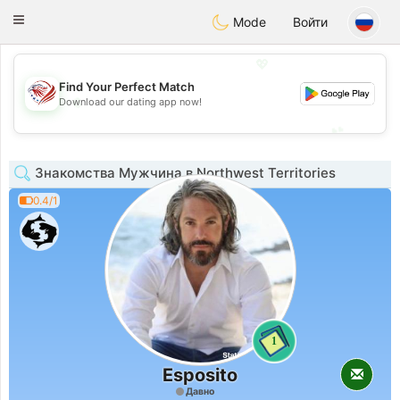
States
Dating
Toggle
Mode
Войти
navigation
💖
Find Your Perfect Match
💖
Download our dating app now!
💕
💕
Знакомства Мужчина в Northwest Territories
0.4/1
1
Esposito
Давно