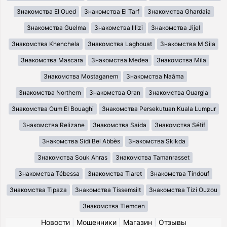
Знакомства El Oued
Знакомства El Tarf
Знакомства Ghardaia
Знакомства Guelma
Знакомства Illizi
Знакомства Jijel
Знакомства Khenchela
Знакомства Laghouat
Знакомства M Sila
Знакомства Mascara
Знакомства Medea
Знакомства Mila
Знакомства Mostaganem
Знакомства Naâma
Знакомства Northern
Знакомства Oran
Знакомства Ouargla
Знакомства Oum El Bouaghi
Знакомства Persekutuan Kuala Lumpur
Знакомства Relizane
Знакомства Saida
Знакомства Sétif
Знакомства Sidi Bel Abbès
Знакомства Skikda
Знакомства Souk Ahras
Знакомства Tamanrasset
Знакомства Tébessa
Знакомства Tiaret
Знакомства Tindouf
Знакомства Tipaza
Знакомства Tissemsilt
Знакомства Tizi Ouzou
Знакомства Tlemcen
Новости
|
Мошенники
|
Магазин
|
Отзывы