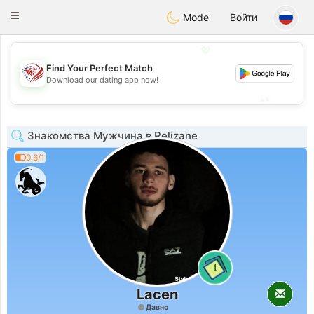
States
Dating
Toggle
Mode
Войти
navigation
💖
Find Your Perfect Match
💖
Download our dating app now!
💕
💕
Знакомства Мужчина в Relizane
0.6/1
1
Lacen
Давно