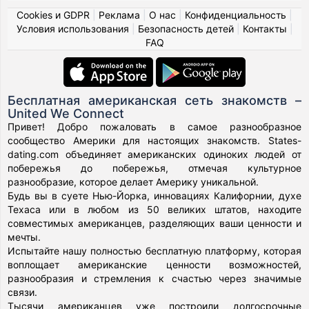
Cookies и GDPR
|
Реклама
|
О нас
|
Конфиденциальность
|
Условия использования
|
Безопасность детей
|
Контакты
|
FAQ
Бесплатная американская сеть знакомств –
United We Connect
Привет! Добро пожаловать в самое разнообразное
сообщество Америки для настоящих знакомств. States-
dating.com объединяет американских одиноких людей от
побережья до побережья, отмечая культурное
разнообразие, которое делает Америку уникальной.
Будь вы в суете Нью-Йорка, инновациях Калифорнии, духе
Техаса или в любом из 50 великих штатов, находите
совместимых американцев, разделяющих ваши ценности и
мечты.
Испытайте нашу полностью бесплатную платформу, которая
воплощает американские ценности возможностей,
разнообразия и стремления к счастью через значимые
связи.
Тысячи американцев уже построили долгосрочные