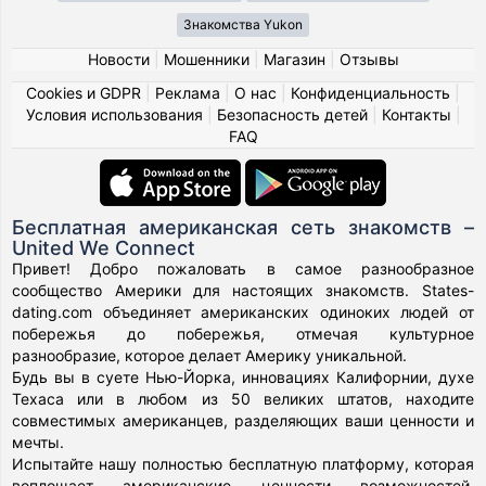
Знакомства Yukon
Новости
|
Мошенники
|
Магазин
|
Отзывы
Cookies и GDPR
|
Реклама
|
О нас
|
Конфиденциальность
|
Условия использования
|
Безопасность детей
|
Контакты
|
FAQ
Бесплатная американская сеть знакомств –
United We Connect
Привет! Добро пожаловать в самое разнообразное
сообщество Америки для настоящих знакомств. States-
dating.com объединяет американских одиноких людей от
побережья до побережья, отмечая культурное
разнообразие, которое делает Америку уникальной.
Будь вы в суете Нью-Йорка, инновациях Калифорнии, духе
Техаса или в любом из 50 великих штатов, находите
совместимых американцев, разделяющих ваши ценности и
мечты.
Испытайте нашу полностью бесплатную платформу, которая
воплощает американские ценности возможностей,