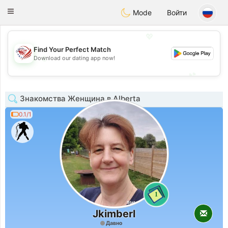
States
Dating
Toggle
Mode
Войти
navigation
💖
Find Your Perfect Match
💖
Download our dating app now!
💕
💕
Знакомства Женщина в Alberta
0.1/1
1
Jkimberl
Давно