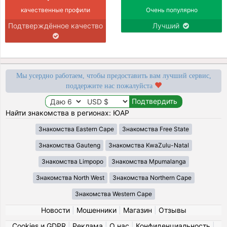
качественные профили
Очень популярно
Подтверждённое качество
Лучший
Мы усердно работаем, чтобы предоставить вам лучший сервис,
поддержите нас пожалуйста
Найти знакомства в регионах: ЮАР
Знакомства Eastern Cape
Знакомства Free State
Знакомства Gauteng
Знакомства KwaZulu-Natal
Знакомства Limpopo
Знакомства Mpumalanga
Знакомства North West
Знакомства Northern Cape
Знакомства Western Cape
Новости
|
Мошенники
|
Магазин
|
Отзывы
Cookies и GDPR
|
Реклама
|
О нас
|
Конфиденциальность
|