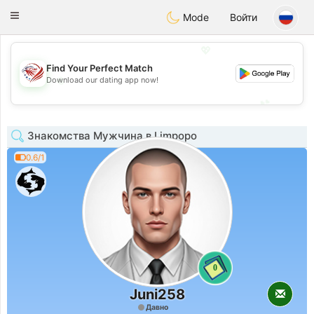
States
Dating
Toggle
Mode
Войти
navigation
💖
Find Your Perfect Match
💖
Download our dating app now!
💕
💕
Знакомства Мужчина в Limpopo
0.6/1
0
Juni258
Давно