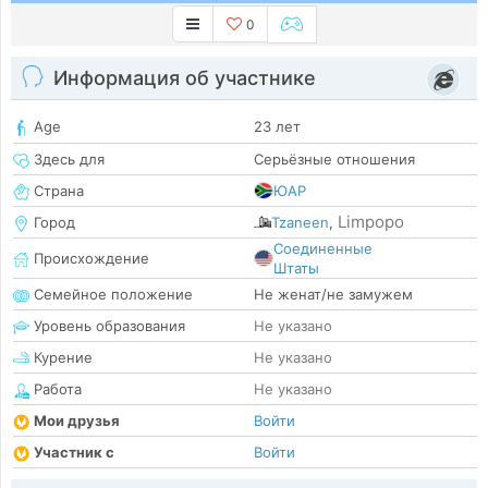
0
Информация об участнике
Age
23 лет
Здесь для
Серьёзные отношения
Страна
ЮАР
Limpopo
Город
Tzaneen
,
Соединенные
Происхождение
Штаты
Семейное положение
Не женат/не замужем
Уровень образования
Не указано
Курение
Не указано
Работа
Не указано
Мои друзья
Войти
Участник с
Войти