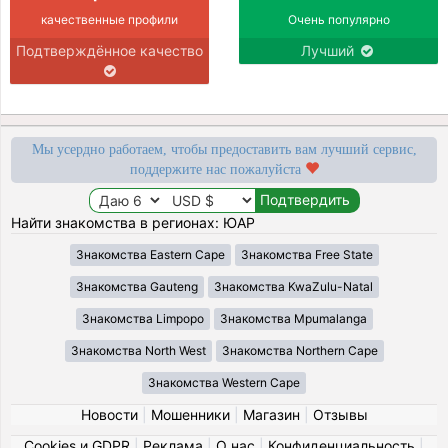
качественные профили
Очень популярно
Подтверждённое качество
Лучший
Мы усердно работаем, чтобы предоставить вам лучший сервис,
поддержите нас пожалуйста
Найти знакомства в регионах: ЮАР
Знакомства Eastern Cape
Знакомства Free State
Знакомства Gauteng
Знакомства KwaZulu-Natal
Знакомства Limpopo
Знакомства Mpumalanga
Знакомства North West
Знакомства Northern Cape
Знакомства Western Cape
Новости
|
Мошенники
|
Магазин
|
Отзывы
Cookies и GDPR
|
Реклама
|
О нас
|
Конфиденциальность
|