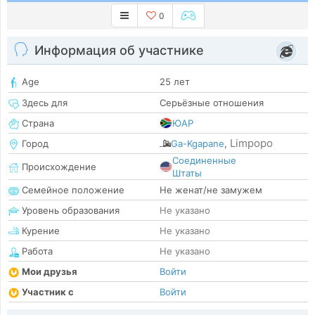
0
Информация об участнике
Age
25 лет
Здесь для
Серьёзные отношения
Страна
ЮАР
Limpopo
Город
Ga-Kgapane
,
Соединенные
Происхождение
Штаты
Семейное положение
Не женат/не замужем
Уровень образования
Не указано
Курение
Не указано
Работа
Не указано
Мои друзья
Войти
Участник с
Войти