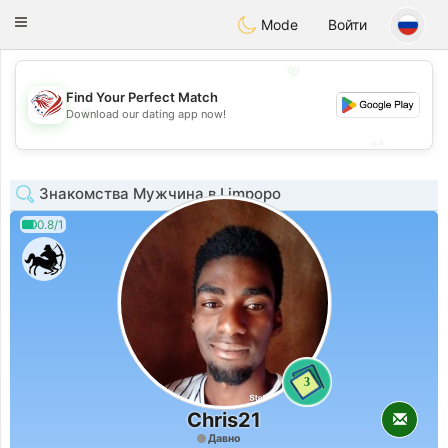
States
Dating
Toggle
Mode
Войти
navigation
💖
Find Your Perfect Match
💖
Download our dating app now!
💕
💕
Знакомства Мужчина в Limpopo
0.8/1
3
Chris21
Давно