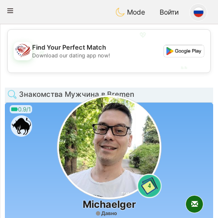
States
Dating
Toggle
Mode
Войти
navigation
💖
Find Your Perfect Match
💖
Download our dating app now!
💕
💕
Знакомства Мужчина в Bremen
0.9/1
4
Michaelger
Давно