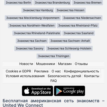
Знакомства Berlin
Знакомства Brandenburg
Знакомства Bremen
Знакомства Hamburg
Знакомства Hessen
Знакомства Mecklenburg-Vorpommern
Знакомства Niedersachsen
Знакомства Nordrhein-Westfalen
Знакомства Rheinland-Pfalz
Знакомства Rhineland-Palatinate
Знакомства Saarland
Знакомства Sachsen
Знакомства Sachsen-Anhalt
Знакомства Saxony
Знакомства Schleswig-Holstein
Знакомства Thüringen
Новости
|
Мошенники
|
Магазин
|
Отзывы
Cookies и GDPR
|
Реклама
|
О нас
|
Конфиденциальность
|
Условия использования
|
Безопасность детей
|
Контакты
|
FAQ
Бесплатная американская сеть знакомств –
United We Connect