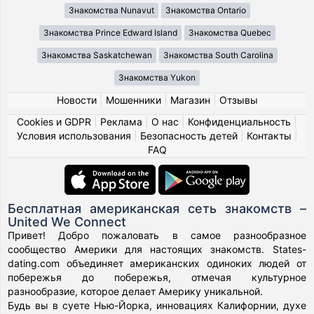
Знакомства Nunavut
Знакомства Ontario
Знакомства Prince Edward Island
Знакомства Quebec
Знакомства Saskatchewan
Знакомства South Carolina
Знакомства Yukon
Новости
|
Мошенники
|
Магазин
|
Отзывы
Cookies и GDPR
|
Реклама
|
О нас
|
Конфиденциальность
|
Условия использования
|
Безопасность детей
|
Контакты
|
FAQ
Бесплатная американская сеть знакомств –
United We Connect
Привет! Добро пожаловать в самое разнообразное
сообщество Америки для настоящих знакомств. States-
dating.com объединяет американских одиноких людей от
побережья до побережья, отмечая культурное
разнообразие, которое делает Америку уникальной.
Будь вы в суете Нью-Йорка, инновациях Калифорнии, духе