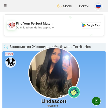
States
Dating
Toggle
Mode
Войти
navigation
💖
Find Your Perfect Match
💖
Download our dating app now!
💕
💕
Знакомства Женщина в Northwest Territories
0/1
2
Lindascott
Давно