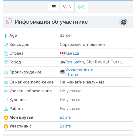
6
Информация об участнике
Age
38 лет
Здесь для
Серьёзные отношения
Страна
Канада
Northwest Terri...
Город
Fort Smith
,
Соединенные
Происхождение
Штаты
Семейное положение
Не женат/не замужем
Уровень образования
Не указано
Курение
Не указано
Работа
Не указано
Мои друзья
Войти
Участник с
Войти