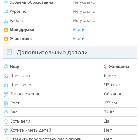
Уровень образования
Не указано
Курение
Не указано
Работа
Не указано
Мои друзья
Войти
Участник с
Войти
Дополнительные детали
Ищу
Женщина
Цвет глаз
Карие
Цвет волос
Чёрные
Телосложение
Обычное
Рост
177 см
Вес
79 Кг
Есть дети
Да
Хотите иметь детей
Нет
Сменить город/страну ради любви
Нет