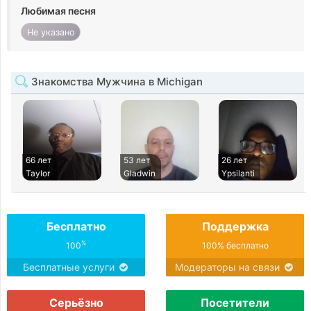
Любимая песня
Не указано
Знакомства Мужчина в Michigan
66 лет
53 лет
26 лет
Taylor
Gladwin
Ypsilanti
Бесплатно
Поддержка
%
100
100% бесплатно
Бесплатные услуги
Модераторы на связи
Серьёзно
Посетители