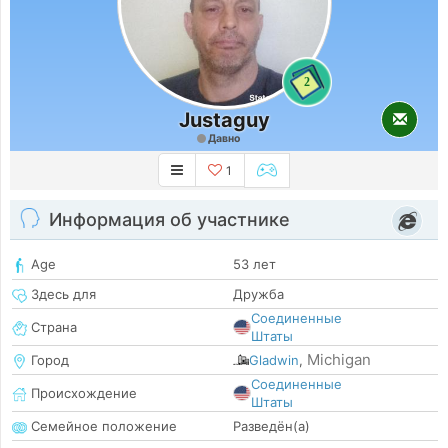
2
Justaguy
Давно
1
Информация об участнике
Age
53 лет
Здесь для
Дружба
Соединенные
Страна
Штаты
Michigan
Город
Gladwin
,
Соединенные
Происхождение
Штаты
Семейное положение
Разведён(а)