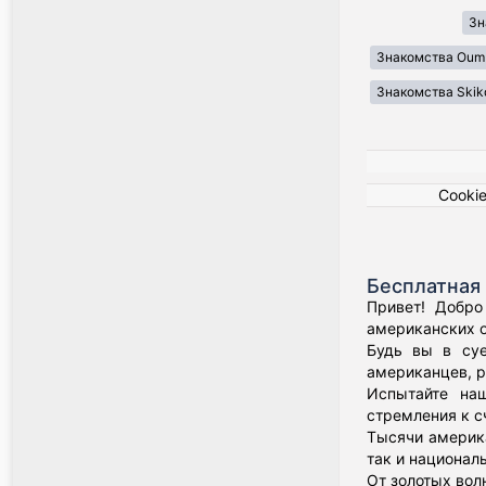
Зн
Знакомства Oum 
Знакомства Skik
Cooki
Бесплатная 
Привет! Добро
американских о
Будь вы в суе
американцев, р
Испытайте наш
стремления к с
Тысячи америка
так и национал
От золотых вол