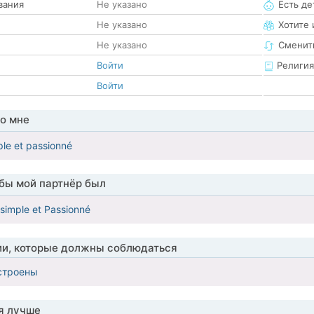
вания
Не указано
Есть де
Не указано
Хотите 
Не указано
Сменит
Войти
Религия
Войти
о мне
ple et passionné
обы мой партнёр был
e,simple et Passionné
ии, которые должны соблюдаться
строены
я лучше