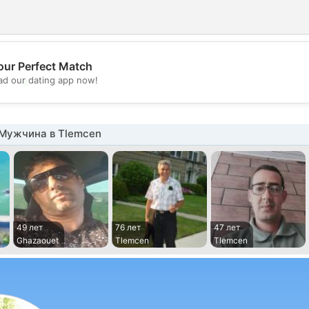
our Perfect Match
💖
d our dating app now!
💕
Мужчина в Tlemcen
49 лет
76 лет
47 лет
Ghazaouet
Tlemcen
Tlemcen