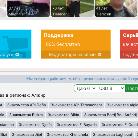
37 лет
76 лет
41 лет
Maghnia
Tlemcen
Tlemcen
Поддержка
Серьё
100% бесплатно
качес
услуги
Модераторы на связи
Подтв
Мы усердно работаем, чтобы предоставить вам лучший сер
ва в регионах: Алжир
ar
Знакомства Aïn Defla
Знакомства Aïn Témouchent
Знакомства Algie
aïa
Знакомства Biskra
Знакомства Blida
Знакомства Bordj Bou Arréridj
tantine
Знакомства Djelfa
Знакомства El Bayadh
Знакомства El Oued
lizi
Знакомства Jijel
Знакомства Khenchela
Знакомства Laghouat