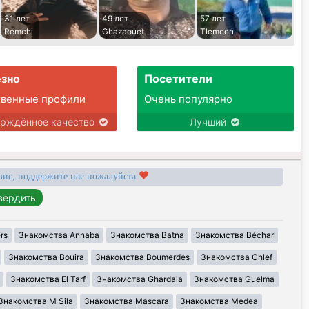
31 лет
49 лет
57 лет
Remchi
Ghazaouet
Tlemcen
зно
Посетители
твенные профили
Очень популярно
ерждённое качество
Лучший
вис, поддержите нас пожалуйста
rs
Знакомства Annaba
Знакомства Batna
Знакомства Béchar
Знакомства Bouira
Знакомства Boumerdes
Знакомства Chlef
Знакомства El Tarf
Знакомства Ghardaia
Знакомства Guelma
Знакомства M Sila
Знакомства Mascara
Знакомства Medea