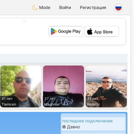
Mode
Войти
Регистрация
💖
💕
41 лет
37 лет
31 лет
Tlemcen
Maghnia
Remchi
последнее подключение
Давно