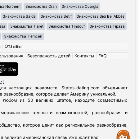
ва Northern
Знакомства Oran
Знакомства Ouargla
Знакомства Saida
Знакомства Sétif
Знакомства Sidi Bel Abbès
ssa
Знакомства Tiaret
Знакомства Tindouf
Знакомства Tipaza
Знакомства Tlemcen
н
|
Отзывы
ользования
|
Безопасность детей
|
Контакты
|
FAQ
ct
я настоящих знакомств. States-dating.com объединяет
 разнообразие, которое делает Америку уникальной.
в любом из 50 великих штатов, находите совместимых
мериканские ценности возможностей, разнообразия и
бщество, которое ценит как региональное разнообразие,
Assistance
я великая американская связь уже ждет вас!