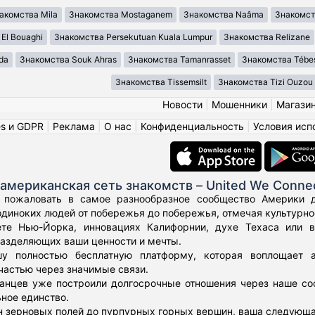
акомства Mila
Знакомства Mostaganem
Знакомства Naâma
Знакомст
El Bouaghi
Знакомства Persekutuan Kuala Lumpur
Знакомства Relizane
da
Знакомства Souk Ahras
Знакомства Tamanrasset
Знакомства Tébe
Знакомства Tissemsilt
Знакомства Tizi Ouzou
Новости
|
Мошенники
|
Магази
es и GDPR
|
Реклама
|
О нас
|
Конфиденциальность
|
Условия исп
американская сеть знакомств – United We Conne
 пожаловать в самое разнообразное сообщество Америки дл
диноких людей от побережья до побережья, отмечая культурное
те Нью-Йорка, инновациях Калифорнии, духе Техаса или 
азделяющих ваши ценности и мечты.
у полностью бесплатную платформу, которая воплощает а
частью через значимые связи.
нцев уже построили долгосрочные отношения через наше соо
ьное единство.
н зерновых полей до пурпурных горных вершин, ваша следующа