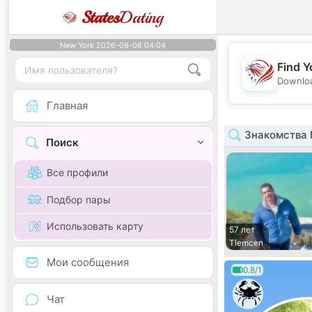
States
Dating
New York 2026-08-08 04:04
Find Y
Downloa
Главная
Знакомства 
Поиск
Все профили
Подбор пары
Использовать карту
57 лет
Tlemcen
Мои сообщения
0.8/1
Чат