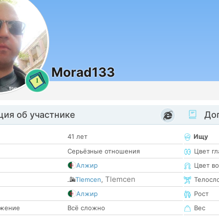
Morad133
1
ия об участнике
Доп
41 лет
Ищу
Серьёзные отношения
Цвет гл
Алжир
Цвет в
Tlemcen
Tlemcen
,
Телосл
е
Алжир
Рост
жение
Всё сложно
Вес