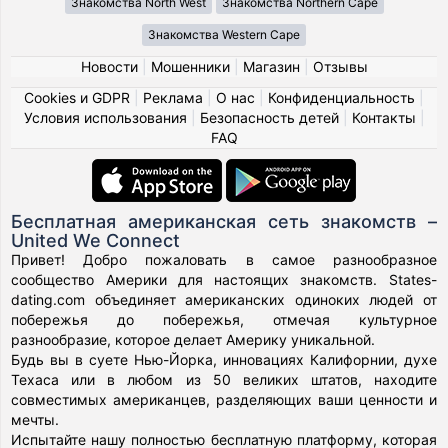
Знакомства North West
Знакомства Northern Cape
Знакомства Western Cape
Новости
|
Мошенники
|
Магазин
|
Отзывы
Cookies и GDPR
|
Реклама
|
О нас
|
Конфиденциальность
|
Условия использования
|
Безопасность детей
|
Контакты
|
FAQ
Бесплатная американская сеть знакомств –
United We Connect
Привет! Добро пожаловать в самое разнообразное
сообщество Америки для настоящих знакомств. States-
dating.com объединяет американских одиноких людей от
побережья до побережья, отмечая культурное
разнообразие, которое делает Америку уникальной.
Будь вы в суете Нью-Йорка, инновациях Калифорнии, духе
Техаса или в любом из 50 великих штатов, находите
совместимых американцев, разделяющих ваши ценности и
мечты.
Испытайте нашу полностью бесплатную платформу, которая