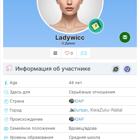
0
Ladywicc
Давно
0
Информация об участнике
Age
44 лет
Здесь для
Серьёзные отношения
Страна
ЮАР
KwaZulu-Natal
Город
Durban
,
Происхождение
ЮАР
Семейное положение
Вдовец/вдова
Уровень образования
Средняя школа