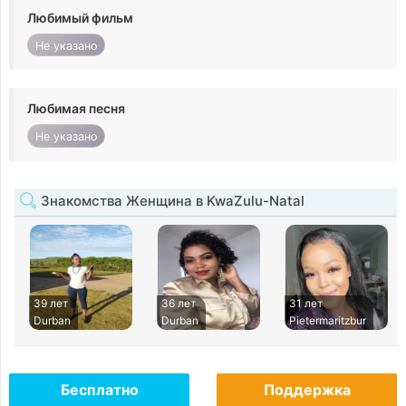
Любимый фильм
Не указано
Любимая песня
Не указано
Знакомства Женщина в KwaZulu-Natal
39 лет
36 лет
31 лет
Durban
Durban
Pietermaritzbur
Бесплатно
Поддержка