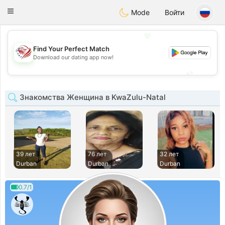
States
Dating
Toggle
Mode
Войти
navigation
💖
Find Your Perfect Match
💖
Download our dating app now!
💕
💕
Знакомства Женщина в KwaZulu-Natal
39 лет
76 лет
32 лет
Durban
Durban
Durban
0.7/1