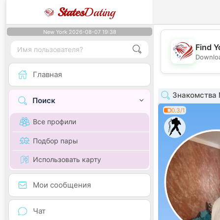
States
Dating
New York 2026-08-07 19:38
Find Y
Downloa
Главная
Знакомства М
Поиск
0.3/1
Все профили
Подбор пары
Использовать карту
Мои сообщения
Чат