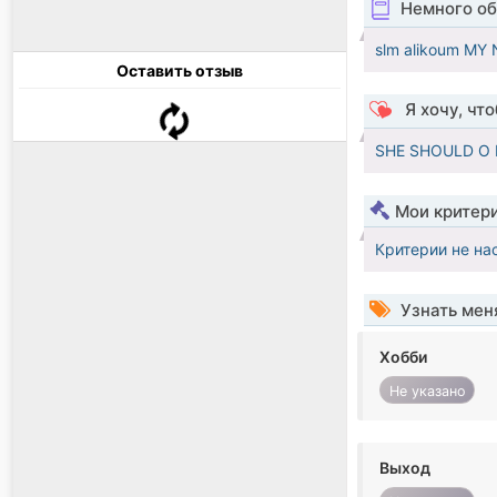
Немного об
slm alikoum M
Оставить отзыв
Я хочу, чт
SHE SHOULD O 
Мои критер
Критерии не на
Узнать мен
Хобби
Не указано
Выход