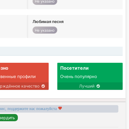
Не указано
Любимая песня
Не указано
зно
Посетители
твенные профили
Очень популярно
ерждённое качество
Лучший
вис, поддержите нас пожалуйста