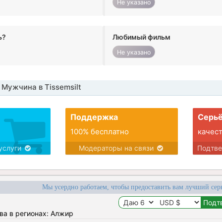
Не указано
ь?
Любимый фильм
Не указано
Мужчина в Tissemsilt
Поддержка
Серьё
100% бесплатно
качес
услуги
Модераторы на связи
Подтв
Мы усердно работаем, чтобы предоставить вам лучший сер
ва в регионах: Алжир