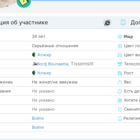
1
ия об участнике
Доп
34 лет
Ищу
Серьёзные отношения
Цвет гл
Алжир
Цвет в
Tissemsilt
Bordj Bounaama
,
Телосл
е
Алжир
Рост
жение
Не женат/не замужем
Вес
вания
Не указано
Есть де
Не указано
Хотите 
Не указано
Сменит
Войти
Религия
Войти