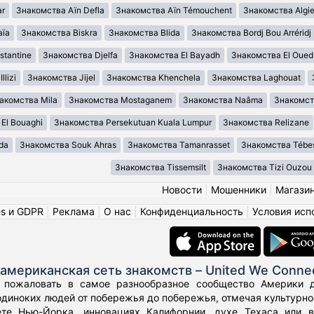
ar
Знакомства Aïn Defla
Знакомства Aïn Témouchent
Знакомства Algie
aïa
Знакомства Biskra
Знакомства Blida
Знакомства Bordj Bou Arréridj
tantine
Знакомства Djelfa
Знакомства El Bayadh
Знакомства El Oued
lizi
Знакомства Jijel
Знакомства Khenchela
Знакомства Laghouat
акомства Mila
Знакомства Mostaganem
Знакомства Naâma
Знакомст
El Bouaghi
Знакомства Persekutuan Kuala Lumpur
Знакомства Relizane
da
Знакомства Souk Ahras
Знакомства Tamanrasset
Знакомства Tébe
Знакомства Tissemsilt
Знакомства Tizi Ouzou
Новости
|
Мошенники
|
Магази
es и GDPR
|
Реклама
|
О нас
|
Конфиденциальность
|
Условия исп
американская сеть знакомств – United We Conne
 пожаловать в самое разнообразное сообщество Америки дл
диноких людей от побережья до побережья, отмечая культурное
те Нью-Йорка, инновациях Калифорнии, духе Техаса или 