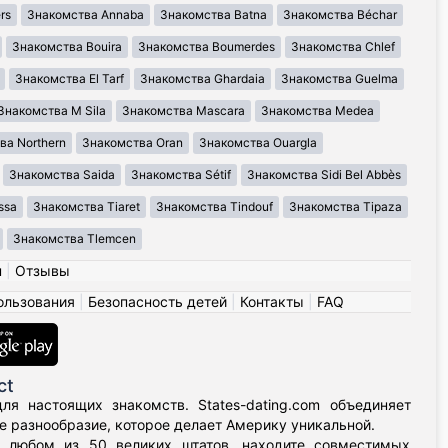
rs
Знакомства Annaba
Знакомства Batna
Знакомства Béchar
Знакомства Bouira
Знакомства Boumerdes
Знакомства Chlef
Знакомства El Tarf
Знакомства Ghardaia
Знакомства Guelma
Знакомства M Sila
Знакомства Mascara
Знакомства Medea
ва Northern
Знакомства Oran
Знакомства Ouargla
Знакомства Saida
Знакомства Sétif
Знакомства Sidi Bel Abbès
ssa
Знакомства Tiaret
Знакомства Tindouf
Знакомства Tipaza
Знакомства Tlemcen
н
|
Отзывы
ользования
|
Безопасность детей
|
Контакты
|
FAQ
ct
я настоящих знакомств. States-dating.com объединяет
 разнообразие, которое делает Америку уникальной.
в любом из 50 великих штатов, находите совместимых