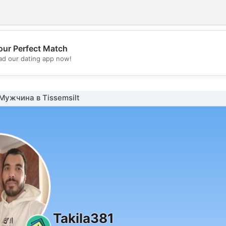
our Perfect Match
💖
d our dating app now!
💕
ужчина в Tissemsilt
Takila381