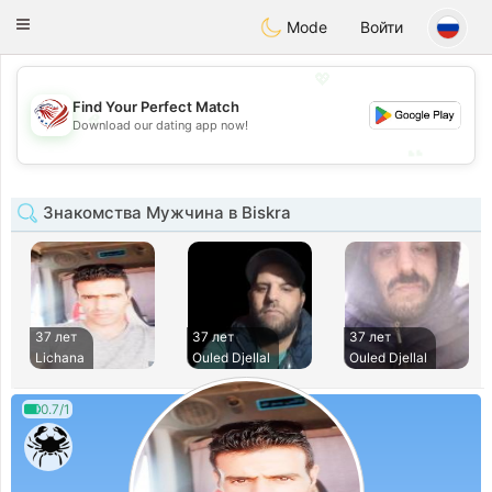
States
Dating
Toggle
Mode
Войти
navigation
💖
Find Your Perfect Match
💖
Download our dating app now!
💕
💕
Знакомства Мужчина в Biskra
37 лет
37 лет
37 лет
Lichana
Ouled Djellal
Ouled Djellal
0.7/1