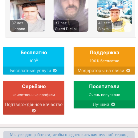
37 лет
37 лет
41 лет
Lichana
Ouled Djellal
Biskra
Бесплатно
Поддержка
%
100
100% бесплатно
Бесплатные услуги
Модераторы на связи
Серьёзно
Посетители
качественные профили
Очень популярно
Подтверждённое качество
Лучший
Мы усердно работаем, чтобы предоставить вам лучший сервис,