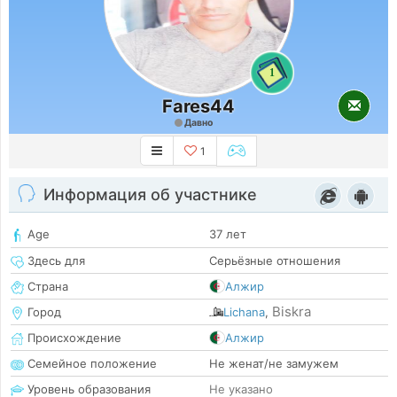
1
Fares44
Давно
1
Информация об участнике
Age
37 лет
Здесь для
Серьёзные отношения
Страна
Алжир
Biskra
Город
Lichana
,
Происхождение
Алжир
Семейное положение
Не женат/не замужем
Уровень образования
Не указано