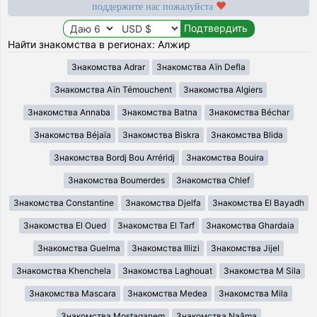
поддержите нас пожалуйста
Найти знакомства в регионах: Алжир
Знакомства Adrar
Знакомства Aïn Defla
Знакомства Aïn Témouchent
Знакомства Algiers
Знакомства Annaba
Знакомства Batna
Знакомства Béchar
Знакомства Béjaïa
Знакомства Biskra
Знакомства Blida
Знакомства Bordj Bou Arréridj
Знакомства Bouira
Знакомства Boumerdes
Знакомства Chlef
Знакомства Constantine
Знакомства Djelfa
Знакомства El Bayadh
Знакомства El Oued
Знакомства El Tarf
Знакомства Ghardaia
Знакомства Guelma
Знакомства Illizi
Знакомства Jijel
Знакомства Khenchela
Знакомства Laghouat
Знакомства M Sila
Знакомства Mascara
Знакомства Medea
Знакомства Mila
Знакомства Mostaganem
Знакомства Naâma