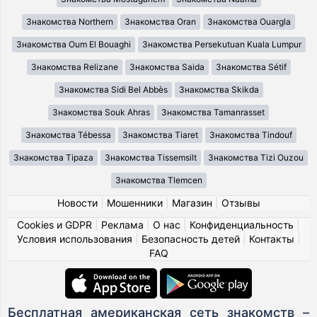
Знакомства Northern
Знакомства Oran
Знакомства Ouargla
Знакомства Oum El Bouaghi
Знакомства Persekutuan Kuala Lumpur
Знакомства Relizane
Знакомства Saida
Знакомства Sétif
Знакомства Sidi Bel Abbès
Знакомства Skikda
Знакомства Souk Ahras
Знакомства Tamanrasset
Знакомства Tébessa
Знакомства Tiaret
Знакомства Tindouf
Знакомства Tipaza
Знакомства Tissemsilt
Знакомства Tizi Ouzou
Знакомства Tlemcen
Новости
|
Мошенники
|
Магазин
|
Отзывы
Cookies и GDPR
|
Реклама
|
О нас
|
Конфиденциальность
|
Условия использования
|
Безопасность детей
|
Контакты
|
FAQ
Бесплатная американская сеть знакомств –