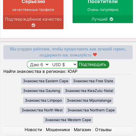
Серьёзно
Посетители
качественные профили
Очень популярно
Подтверждённое качество
Лучший
Мы усердно работаем, чтобы предоставить вам лучший сервис,
поддержите нас пожалуйста
Найти знакомства в регионах: ЮАР
Знакомства Eastern Cape
Знакомства Free State
Знакомства Gauteng
Знакомства KwaZulu-Natal
Знакомства Limpopo
Знакомства Mpumalanga
Знакомства North West
Знакомства Northern Cape
Знакомства Western Cape
Новости
|
Мошенники
|
Магазин
|
Отзывы