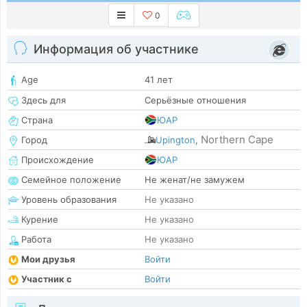
0
Информация об участнике
Age
41 лет
Здесь для
Серьёзные отношения
Страна
ЮАР
Northern Cape
Город
Upington
,
Происхождение
ЮАР
Семейное положение
Не женат/не замужем
Уровень образования
Не указано
Курение
Не указано
Работа
Не указано
Мои друзья
Войти
Участник с
Войти