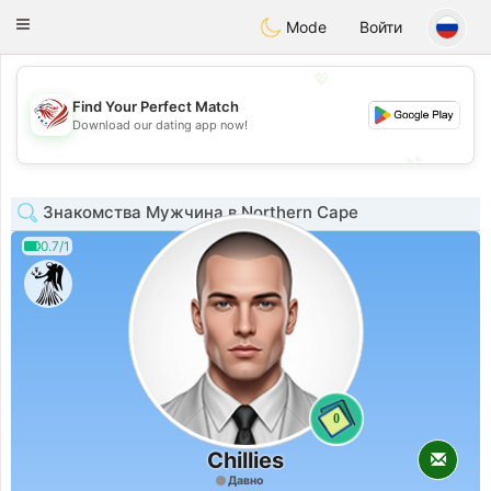
States
Dating
Toggle
Mode
Войти
navigation
💖
Find Your Perfect Match
💖
Download our dating app now!
💕
💕
Знакомства Мужчина в Northern Cape
0.7/1
0
Chillies
Давно